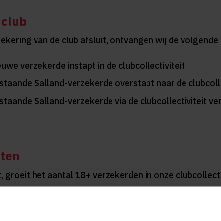
 club
rzekering van de club afsluit, ontvangen wij de volgend
euwe verzekerde instapt in de clubcollectiviteit
estaande Salland-verzekerde overstapt naar de clubcolle
staande Salland-verzekerde via de clubcollectiviteit verz
tten
groeit het aantal 18+ verzekerden in onze clubcollect
an kan € 50 voor nieuwe verzekerden wel € 100 waar
ijven, in te stappen of door over te stappen naar de clu