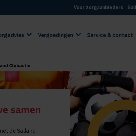
Voor zorgaanbieders
Sal
orgadvies
Vergoedingen
Service & contact
land Clubactie
we samen
met de Salland