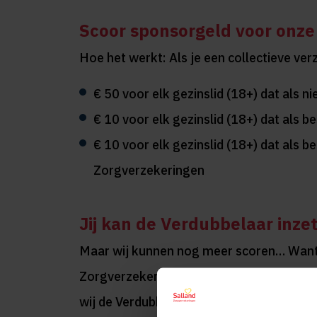
Scoor sponsorgeld voor onze
Hoe het werkt: Als je een collectieve ve
€ 50 voor elk gezinslid (18+) dat als ni
€ 10 voor elk gezinslid (18+) dat als b
€ 10 voor elk gezinslid (18+) dat als be
Zorgverzekeringen
Jij kan de Verdubbelaar inze
Maar wij kunnen nog meer scoren… Want, 
Zorgverzekeringen de Verdubbelaar in.
D
wij de Verdubbelaar verdienen; door te bl