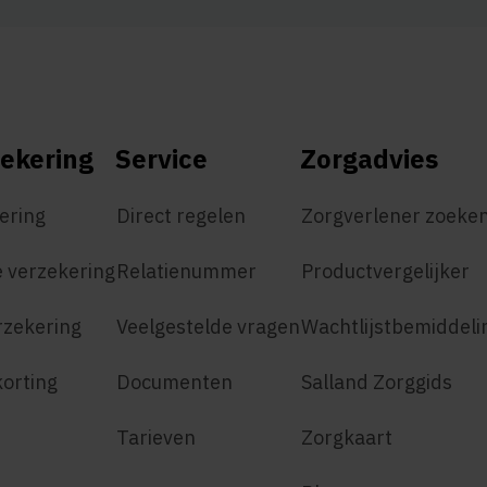
ekering
Service
Zorgadvies
ering
Direct regelen
Zorgverlener zoeke
 verzekering
Relatienummer
Productvergelijker
rzekering
Veelgestelde vragen
Wachtlijstbemiddeli
korting
Documenten
Salland Zorggids
Tarieven
Zorgkaart