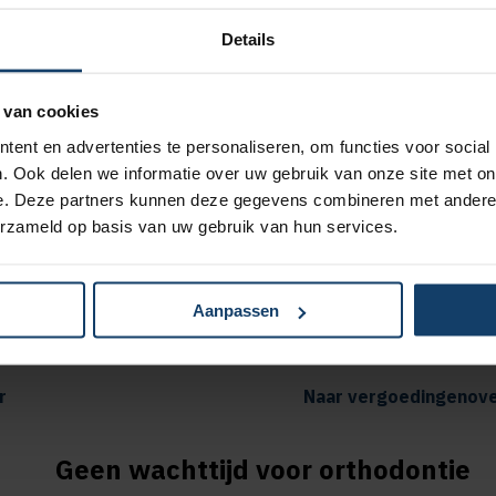
Details
 van cookies
ent en advertenties te personaliseren, om functies voor social
Sportmedisch 
. Ook delen we informatie over uw gebruik van onze site met on
e. Deze partners kunnen deze gegevens combineren met andere i
erzameld op basis van uw gebruik van hun services.
g op alle aanvullende en
Vergoeding
erzekeringen
pakket Pl
siotherapiebehandelingen bij
Vergoeding
Aanpassen
Extra of Plus
pakket To
r
Naar vergoedingenove
Geen wachttijd voor orthodontie