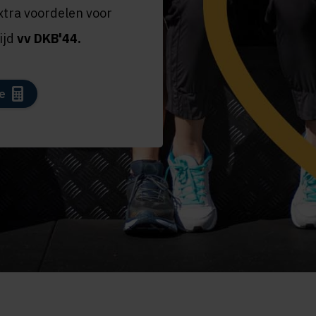
extra voordelen voor
tijd
vv DKB'44.
e