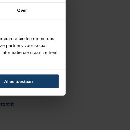
Over
 media te bieden en om ons
advies
ze partners voor social
nformatie die u aan ze heeft
 tot €125 per kalenderjaar bij
us
 tot €250 per kalenderjaar bij
Alles toestaan
p
rzicht