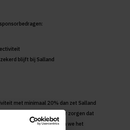
e sponsorbedragen:
ctiviteit
ekerd blijft bij Salland
iviteit met minimaal 20% dan zet Salland
d worden!
Jij kan er dus voor zorgen dat
bcollectiviteit. Samen kunnen we het