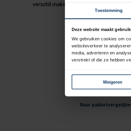
verschil maken.
Toestemming
Deze website maakt gebruik
We gebruiken cookies om cont
Extra korting
websiteverkeer te analyseren
media, adverteren en analys
verstrekt of die ze hebben v
8% kortin
tandartsv
5 extra fy
Weigeren
pakketten 
Naar pakketvergelijke