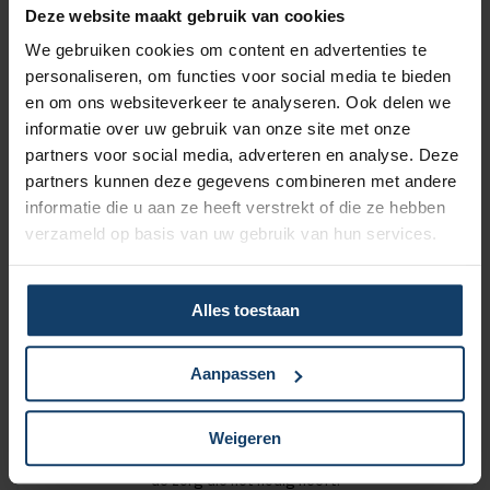
Deze website maakt gebruik van cookies
We gebruiken cookies om content en advertenties te
Korting op vrijwillig eigen risico
personaliseren, om functies voor social media te bieden
en om ons websiteverkeer te analyseren. Ook delen we
Wil je een lagere zorgpremie? Dan kun je het verplicht eigen
informatie over uw gebruik van onze site met onze
risico van € 385 verhogen met een vrijwillig eigen risico van
maximaal € 500. Hoe hoger het vrijwillig eigen risico, hoe
partners voor social media, adverteren en analyse. Deze
meer korting op de premie.
partners kunnen deze gegevens combineren met andere
informatie die u aan ze heeft verstrekt of die ze hebben
Meer over het eigen risico
verzameld op basis van uw gebruik van hun services.
Alles toestaan
Geen wachttijd voor orthodontie
Aanpassen
Wil je een orthodontieverzekering afsluiten, bijvoorbeeld
omdat jouw kind een beugel krijgt? Bij Salland
Weigeren
Zorgverzekeringen is er geen wachttijd en krijgt je kind direct
de zorg die het nodig heeft.