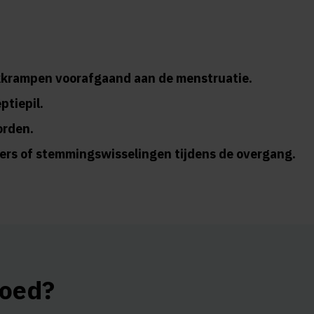
ikkrampen voorafgaand aan de menstruatie.
ptiepil.
orden.
gers of stemmingswisselingen tijdens de overgang.
goed?