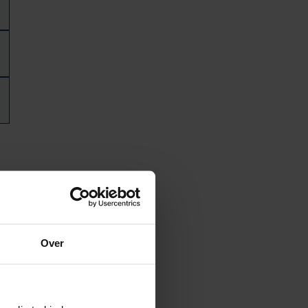
omen.
Over