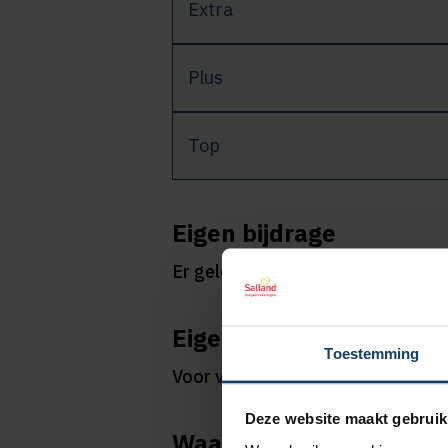
Extra
Plus
Top
Eigen bijdrage
Er geldt geen eigen bijdrage voo
Eigen risico
Toestemming
Voor vergoedingen uit de aanvulle
Deze website maakt gebruik
Waar moet ik op letten?