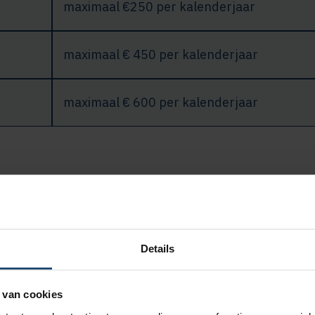
maximaal €250 per kalenderjaar
maximaal € 450 per kalenderjaar
maximaal € 600 per kalenderjaar
r een adviesgesprek met een consulent van Care for W
Details
nde verzekeringen geldt geen eigen risico.
 van cookies