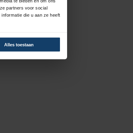
 media te bieden en om ons
ze partners voor social
lfem.nl
.
nformatie die u aan ze heeft
alth
en-
Alles toestaan
 afronding