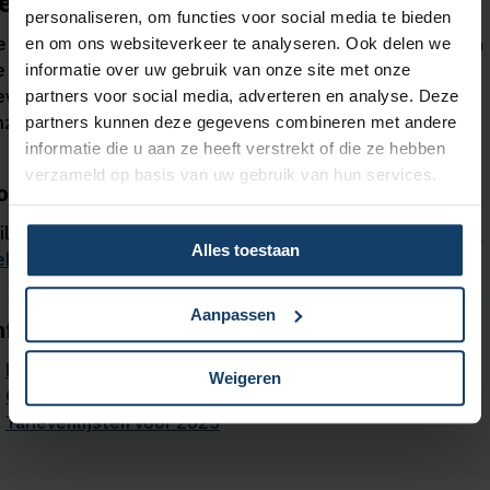
et op
personaliseren, om functies voor social media te bieden
e informatie op deze pagina is een verkorte weergave van
en om ons websiteverkeer te analyseren. Ook delen we
e vergoedingen en is bedoeld om je een eerste indruk te
informatie over uw gebruik van onze site met onze
even van de dekking. Je kunt alleen rechten ontlenen aan
partners voor social media, adverteren en analyse. Deze
nze
polisvoorwaarden 2026.
partners kunnen deze gegevens combineren met andere
informatie die u aan ze heeft verstrekt of die ze hebben
verzameld op basis van uw gebruik van hun services.
ouw verzekering
il je weten hoe je verzekerd bent?
Ga naar Mijn Salland en
Alles toestaan
ekijk alle informatie over jouw eigen zorgverzekering.
Aanpassen
nformatie over 2025
Polisvoorwaarden 2025
Weigeren
Overzicht vergoedingen 2025
Tarievenlijsten voor 2025