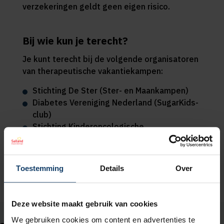
verzekeringen geldt geen eigen risico.
Bij wie kun je terecht?
Je kunt terecht bij de volgende organisatoren
van therapeutische vakantiekampen:
Stichting De Ster (Ster- en Maankampen)
Diabetes Vereniging Nederland (SugarKids-
club)
Stichting Kinderoncologische
Vakantiekampen
Toestemming
Details
Over
Deze website maakt gebruik van cookies
We gebruiken cookies om content en advertenties te