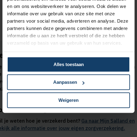
nodig voordat je de zorg krijgt.
en om ons websiteverkeer te analyseren. Ook delen we
informatie over uw gebruik van onze site met onze
partners voor social media, adverteren en analyse. Deze
partners kunnen deze gegevens combineren met andere
informatie die u aan ze heeft verstrekt of die ze hebben
verzameld op basis van uw gebruik van hun services.
et op
Alles toestaan
e informatie op deze pagina is een verkorte weergave van
e vergoedingen en is bedoeld om je een eerste indruk te
even van de dekking. Je kunt alleen rechten ontlenen aan
Aanpassen
nze
polisvoorwaarden 2026
.
Weigeren
ouw verzekering
il je weten hoe je verzekerd bent?
Ga naar Mijn Salland en
ekijk alle informatie over jouw eigen zorgverzekering.