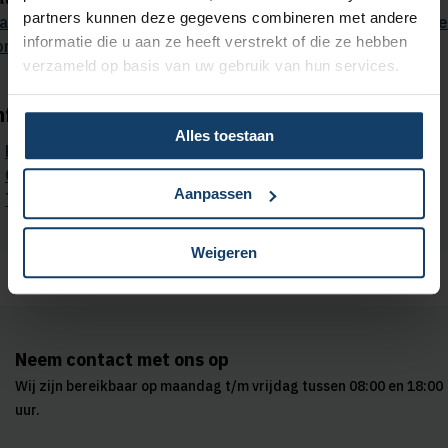
partners kunnen deze gegevens combineren met andere
aximumtarieven voor basiszorg door niet-gecontracteerde
informatie die u aan ze heeft verstrekt of die ze hebben
orgaanbieders vind je in onze tarievenlijsten 2026
.
verzameld op basis van uw gebruik van hun services.
nformatie over 2025
Alles toestaan
Polisvoorwaarden 2025
Overzicht vergoedingen 2025
Aanpassen
Tarievenlijsten voor 2025
Weigeren
Neem contact met ons op
Wij zijn bereikbaar op maandag t/m vrijdag tussen 08:00 en 18:00
uur.