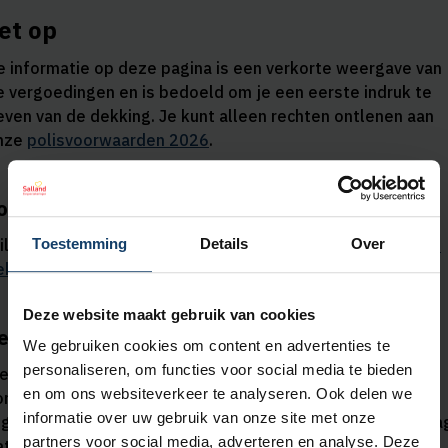
et op
e informatie op deze pagina is een verkorte weergave van
e vergoedingen en is bedoeld om je een eerste indruk te
even van de dekking. Je kunt alleen rechten ontlenen aan
nze
polisvoorwaarden 2026
.
ouw verzekering
Toestemming
Details
Over
il je weten hoe je verzekerd bent?
Ga naar Mijn Salland en
ekijk alle informatie over jouw eigen zorgverzekering.
Deze website maakt gebruik van cookies
ergoedingen voor niet-gecontracteerde zorg
We gebruiken cookies om content en advertenties te
personaliseren, om functies voor social media te bieden
ies je voor zorg uit de basisverzekering door een
en om ons websiteverkeer te analyseren. Ook delen we
orgaanbieder waarmee wij geen contract hebben
informatie over uw gebruik van onze site met onze
fgesloten? Dan kan de vergoeding lager zijn dan het bedra
partners voor social media, adverteren en analyse. Deze
at jouw zorgaanbieder in rekening brengt.
Onze