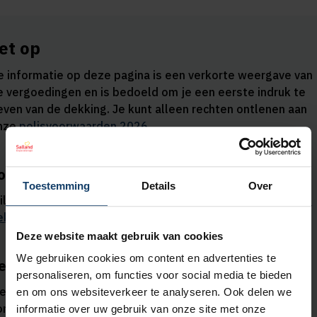
et op
e informatie op deze pagina is een verkorte weergave van
e vergoedingen en is bedoeld om je een eerste indruk te
even van de dekking. Je kunt alleen rechten ontlenen aan
nze
polisvoorwaarden 2026
.
ouw verzekering
Toestemming
Details
Over
il je weten hoe je verzekerd bent?
Ga naar Mijn Salland en
ekijk alle informatie over jouw eigen zorgverzekering.
Deze website maakt gebruik van cookies
We gebruiken cookies om content en advertenties te
ergoedingen voor niet-gecontracteerde zorg
personaliseren, om functies voor social media te bieden
ies je voor zorg uit de basisverzekering door een
en om ons websiteverkeer te analyseren. Ook delen we
orgaanbieder waarmee wij geen contract hebben
informatie over uw gebruik van onze site met onze