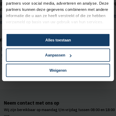
fgesloten? Dan kan de vergoeding lager zijn dan het bedra
partners voor social media, adverteren en analyse. Deze
at jouw zorgaanbieder in rekening brengt.
Onze
partners kunnen deze gegevens combineren met andere
aximumtarieven voor basiszorg door niet-gecontracteerde
informatie die u aan ze heeft verstrekt of die ze hebben
orgaanbieders vind je in onze tarievenlijsten 2026
.
verzameld op basis van uw gebruik van hun services.
nformatie over 2025
Alles toestaan
Polisvoorwaarden 2025
Overzicht vergoedingen 2025
Aanpassen
Tarievenlijsten voor 2025
Weigeren
Neem contact met ons op
Wij zijn bereikbaar op maandag t/m vrijdag tussen 08:00 en 18:00