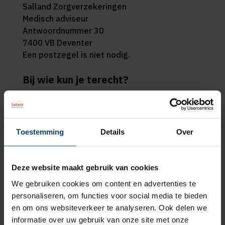
Salland Zorgverzekeringen
Medisch adviseur
Antwoordnummer 30
7400 VB Deventer
Een postzegel is niet nodig.
Bij wie kun je terecht?
Een ambulancevervoerder met een erkende
vergunning mag de zorg verlenen. Is het
vervoer over een afstand langer dan 200
Toestemming
Details
Over
kilometer of ga je met een ander
vervoermiddel dan een ambulance? Je hebt
dan vooraf schriftelijke toestemming van ons
Deze website maakt gebruik van cookies
nodig.
We gebruiken cookies om content en advertenties te
personaliseren, om functies voor social media te bieden
en om ons websiteverkeer te analyseren. Ook delen we
informatie over uw gebruik van onze site met onze