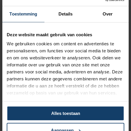
langdurig medisch noodzakelijk verblijf
ggz
meesturen
Toestemming
Details
Over
Bij de aanvraag moet je (een kopie van) een
rapportage van de behandeld arts meesturen
waarin de medische diagnose(s), een
Deze website maakt gebruik van cookies
beschrijving van de actuele problematiek en
We gebruiken cookies om content en advertenties te
de medische noodzaak voor verblijf zijn
personaliseren, om functies voor social media te bieden
opgenomen. Een aanvraag om toestemming
en om ons websiteverkeer te analyseren. Ook delen we
kun je sturen naar:
informatie over uw gebruik van onze site met onze
partners voor social media, adverteren en analyse. Deze
Salland Zorgverzekeringen
partners kunnen deze gegevens combineren met andere
Medisch adviseur
informatie die u aan ze heeft verstrekt of die ze hebben
Antwoordnummer 30
verzameld op basis van uw gebruik van hun services.
7400 VB Deventer
Een postzegel is niet nodig.
Alles toestaan
Bij wie kun je terecht?
Afhankelijk van de zorg die je nodig hebt, kun
Aanpassen