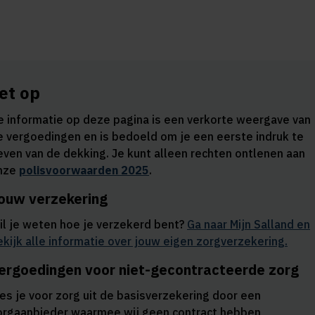
et op
e informatie op deze pagina is een verkorte weergave van
e vergoedingen en is bedoeld om je een eerste indruk te
even van de dekking. Je kunt alleen rechten ontlenen aan
nze
polisvoorwaarden 2025
.
ouw verzekering
il je weten hoe je verzekerd bent?
Ga naar
Mijn Salland
en
ekijk alle informatie over jouw eigen zorgverzekering.
ergoedingen voor niet-gecontracteerde zorg
ies je voor zorg uit de basisverzekering door een
orgaanbieder waarmee wij geen contract hebben