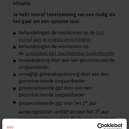
situatie.
Je hebt vooraf toestemming van ons nodig als
het gaat om een opname voor:
behandelingen die voorkomen op de
Lijst
vooraf aan te vragen verrichtingen
behandelingen die voorkomen op
de
Limitatieve lijst machtigingen kaakchirurgie
revalidatiezorg door een niet-gecontracteerde
zorgaanbieder
zintuiglijk gehandicaptenzorg door een niet-
gecontracteerde zorgaanbieder
gespecialiseerde ggz door een niet-
gecontracteerde zorgaanbieder
e
gespecialiseerde ggz voor het 2
jaar
e
aaneengesloten verblijf en voor het 3
jaar
aaneengesloten verblijf. Bij de aanvraag moet
je telkens (een kopie van) de
Checklist