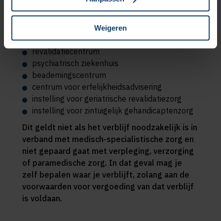
je voor verblijf terecht bij de volgende
zorgverleners:
Weigeren
ziekenhuis
revalidatiecentrum
psychiatrisch ziekenhuis
beademingscentrum
centrum voor erfelijkheidsadvisering
instelling voor geriatrische revalidatiezorg
instelling voor zintuigelijk gehandicaptenzorg
Dit geldt niet als het verblijf noodzakelijk is in
verband met medisch-specialistische zorg en
niet gepaard gaat met verpleging, verzorging
of paramedische zorg. In dat geval mag je
zelf bepalen waar je verblijft, zolang aan de
voorwaarden voor vergoeding van dat verblijf
is voldaan.