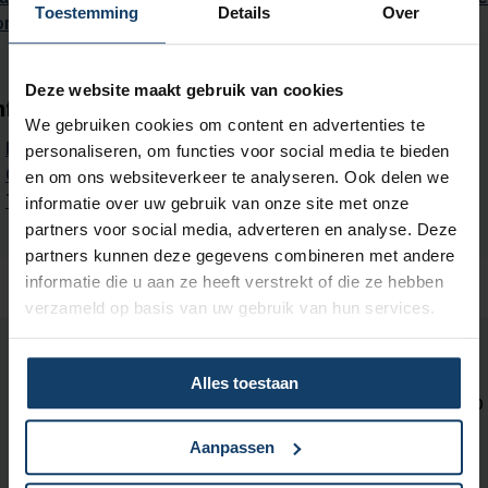
Toestemming
Details
Over
orgaanbieders vind je in onze
tarievenlijsten 2025
.
Deze website maakt gebruik van cookies
nformatie over 2024
We gebruiken cookies om content en advertenties te
Polisvoorwaarden 2024
personaliseren, om functies voor social media te bieden
Overzicht vergoedingen 2024
en om ons websiteverkeer te analyseren. Ook delen we
Tarievenlijsten voor 2024
informatie over uw gebruik van onze site met onze
partners voor social media, adverteren en analyse. Deze
partners kunnen deze gegevens combineren met andere
informatie die u aan ze heeft verstrekt of die ze hebben
verzameld op basis van uw gebruik van hun services.
Neem contact met ons op
Alles toestaan
Wij zijn bereikbaar op maandag t/m vrijdag tussen 08:00 en 18:00
uur.
Aanpassen
Met
KPN Teletolk
kun je ons bereiken
in gebarentaal, tekst of