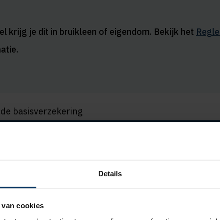
 krijg je dit in bruikleen of eigendom. Bekijk het
Regl
atie.
 de basisverzekering
goeding
Details
bij gecontracteerde zorg, minus een eventuele wettel
 van cookies
 bijdrage. De maximale vergoeding voor de verzorging 