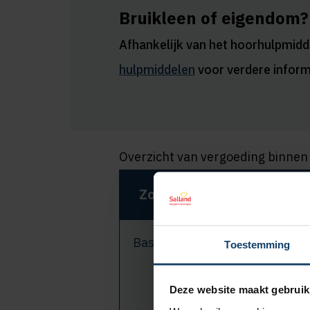
Bruikleen of eigendom?
Afhankelijk van het hoorhulpmiddel
hulpmiddelen
voor verdere inform
Overzicht van vergoeding binnen
Zorgverzekering
Ver
Basisverzekering
Toestemming
100% 
Deze website maakt gebruik
eigen