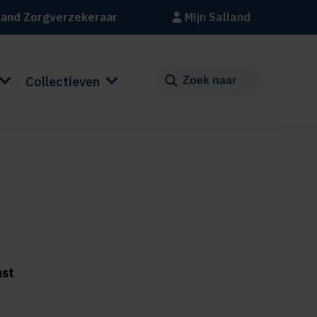
land Zorgverzekeraar
Mijn Salland
Collectieven
mst