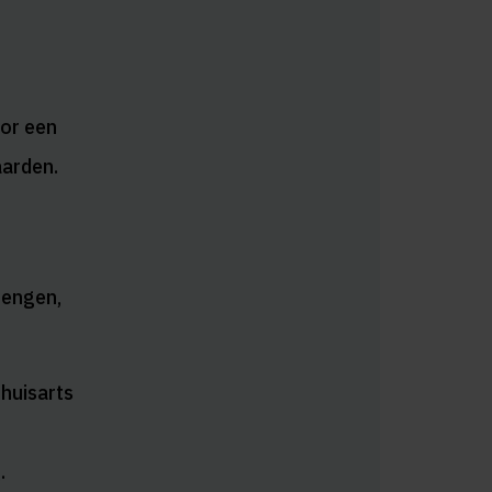
oor een
aarden.
rengen,
huisarts
.