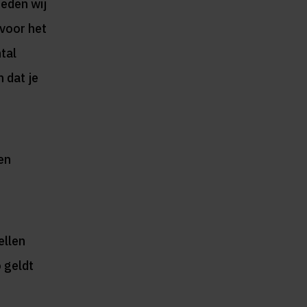
oeden wij
voor het
tal
 dat je
en
ellen
o geldt