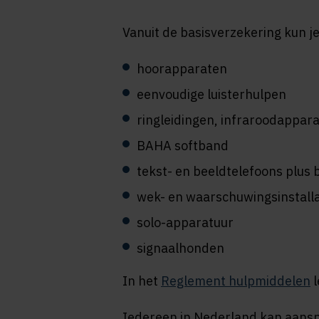
Vanuit de basisverzekering kun j
hoorapparaten
eenvoudige luisterhulpen
ringleidingen, infraroodappar
BAHA softband
tekst- en beeldtelefoons plus
wek- en waarschuwingsinstalla
solo-apparatuur
signaalhonden
In het
Reglement hulpmiddelen
l
Iedereen in Nederland kan aans