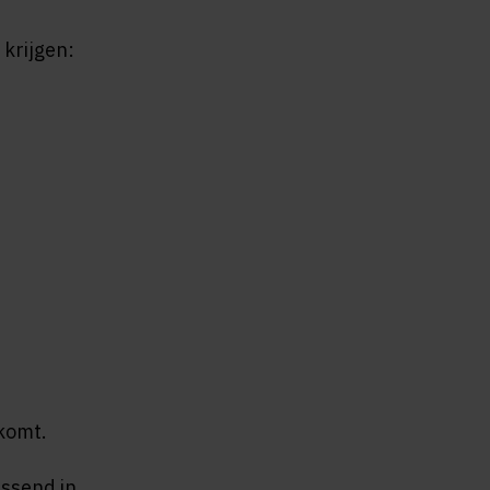
krijgen:
komt.
ssend in