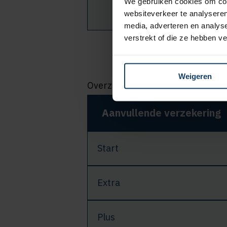
We gebruiken cookies om cont
signaa
websiteverkeer te analyseren
media, adverteren en analys
verstrekt of die ze hebben v
Weigeren
Overzicht van vergoeding per aa
Aanvullende verzekering
Start
Extra
Plus