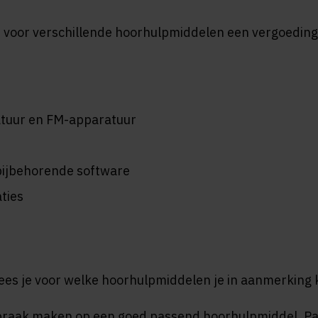
e voor verschillende hoorhulpmiddelen een vergoeding 
atuur en FM-apparatuur
 bijbehorende software
ties
ees je voor welke hoorhulpmiddelen je in aanmerking 
praak maken op een goed passend hoorhulpmiddel. Pa