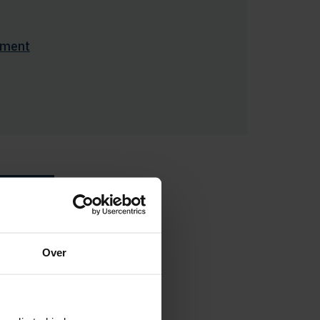
ement
Over
ijke
van een