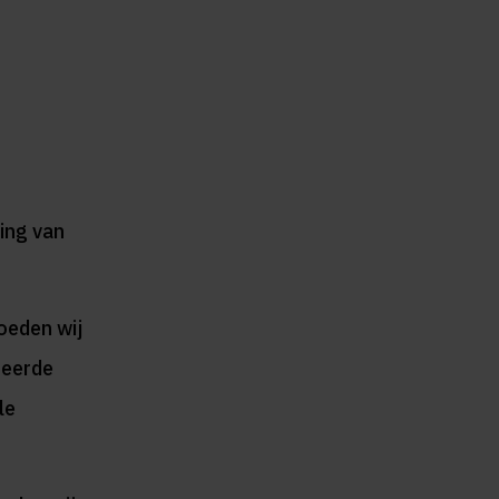
ing van
oeden wij
teerde
le