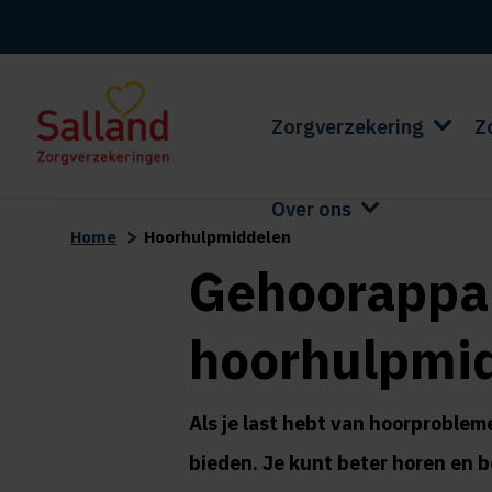
Zorgverzekering
Z
Over ons
>
Home
Hoorhulpmiddelen
Gehoorappar
hoorhulpmi
Als je last hebt van hoorproble
bieden. Je kunt beter horen en b