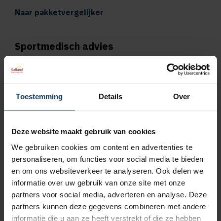
Naar pakketvergelijker
Sportmedisch advies
Vergoeding tot €125 per kalenderjaar bij
pakket Plus
Toestemming
Details
Over
Vergoeding tot €250 per kalenderjaar bij
pakket Top
Deze website maakt gebruik van cookies
We gebruiken cookies om content en advertenties te
Naar vergoedingenoverzicht
personaliseren, om functies voor social media te bieden
en om ons websiteverkeer te analyseren. Ook delen we
Geen wachttijd voor orthodontie
informatie over uw gebruik van onze site met onze
partners voor social media, adverteren en analyse. Deze
Wil je een orthodontieverzekering afsluiten,
partners kunnen deze gegevens combineren met andere
bijvoorbeeld omdat jouw kind een beugel
informatie die u aan ze heeft verstrekt of die ze hebben