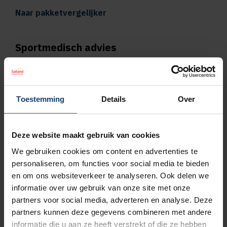
Naar pakketvergelijker
Sportmedisch advies
Vergoeding tot €125 per kalenderjaar bij
pakket Plus
Toestemming
Details
Over
Vergoeding tot €250 per kalenderjaar bij
pakket Top
Deze website maakt gebruik van cookies
We gebruiken cookies om content en advertenties te
Naar vergoedingenoverzicht
personaliseren, om functies voor social media te bieden
en om ons websiteverkeer te analyseren. Ook delen we
Geen wachttijd voor orthodontie
informatie over uw gebruik van onze site met onze
partners voor social media, adverteren en analyse. Deze
Wil je een orthodontieverzekering afsluiten,
partners kunnen deze gegevens combineren met andere
bijvoorbeeld omdat jouw kind een beugel
informatie die u aan ze heeft verstrekt of die ze hebben