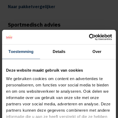
Naar pakketvergelijker
Sportmedisch advies
Vergoeding tot €125 per kalenderjaar bij
pakket Plus
Toestemming
Details
Over
Vergoeding tot €250 per kalenderjaar bij
pakket Top
Deze website maakt gebruik van cookies
We gebruiken cookies om content en advertenties te
Naar vergoedingenoverzicht
personaliseren, om functies voor social media te bieden
en om ons websiteverkeer te analyseren. Ook delen we
Geen wachttijd voor orthodontie
informatie over uw gebruik van onze site met onze
partners voor social media, adverteren en analyse. Deze
Wil je een orthodontieverzekering afsluiten,
partners kunnen deze gegevens combineren met andere
bijvoorbeeld omdat jouw kind een beugel
informatie die u aan ze heeft verstrekt of die ze hebben