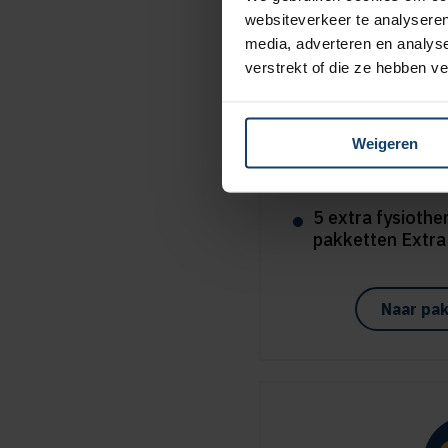
websiteverkeer te analyseren
media, adverteren en analys
verstrekt of die ze hebben v
Extr
Weigeren
8% korting op al
tandartsverzeke
5 extra fysiothe
pakketten Extra
Naar pak