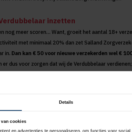
 Verdubbelaar inzetten
en nog meer scoren… Want, groeit het aantal 18+ verze
ctiviteit met minimaal 20% dan zet Salland Zorgverze
r in.
Dan kan € 50 voor nieuwe verzekerden wel € 10
n er dus voor zorgen dat wij de Verdubbelaar verdienen;
stappen of door over te stappen naar de clubcollectivite
 verschil maken.
Details
 van cookies
ent en advertenties te personaliseren, om functies voor social