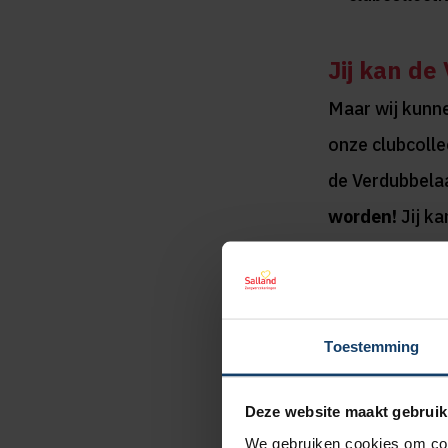
Jij kan de
Maar wij kunn
onze clubcolle
de Verdubbelaa
worden!
Jij ka
blijven, in te 
kunnen we het
Toestemming
Deze website maakt gebruik
We gebruiken cookies om cont