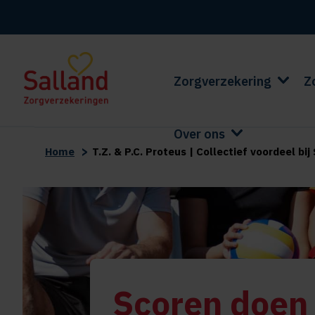
Zorgverzekering
Z
Over ons
>
Home
T.Z. & P.C. Proteus | Collectief voordeel b
Scoren doen