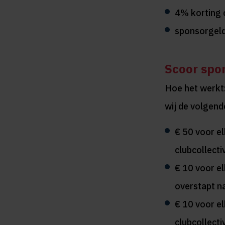
4% korting o
sponsorgeld
Scoor spo
Hoe het werkt:
wij de volgen
€ 50 voor el
clubcollectiv
€ 10 voor el
overstapt na
€ 10 voor el
clubcollecti