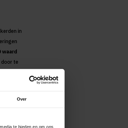
kerden in
keringen
0 waard
 door te
it. Samen
Over
 media te bieden en om ons