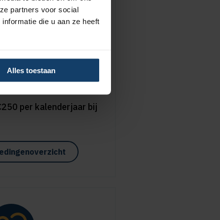
ze partners voor social
nformatie die u aan ze heeft
disch advies
Alles toestaan
125 per kalenderjaar bij
250 per kalenderjaar bij
edingenoverzicht