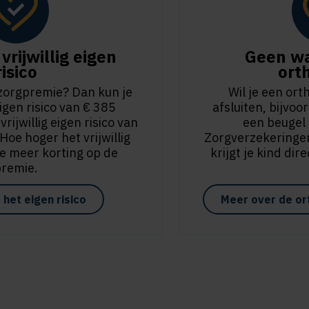
vrijwillig eigen
Geen wa
risico
ort
 zorgpremie? Dan kun je
Wil je een or
igen risico van € 385
afsluiten, bijvo
ijwillig eigen risico van
een beugel k
oe hoger het vrijwillig
Zorgverzekeringen
oe meer korting op de
krijgt je kind dir
premie.
het eigen risico
Meer over de or