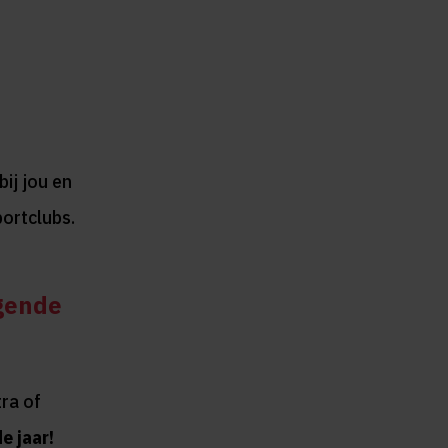
bij jou en
ortclubs.
lgende
ra of
e jaar!