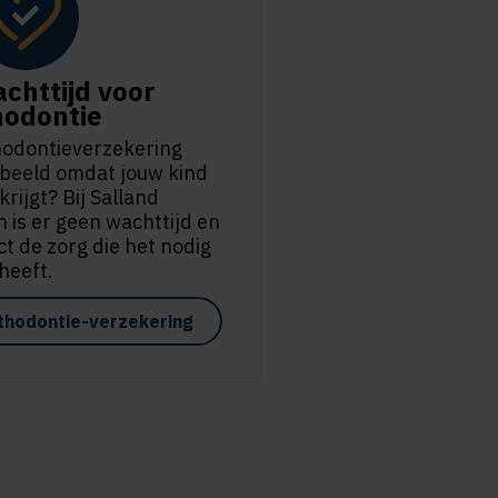
chttijd voor
hodontie
thodontieverzekering
orbeeld omdat jouw kind
rijgt? Bij Salland
 is er geen wachttijd en
ect de zorg die het nodig
heeft.
thodontie-verzekering