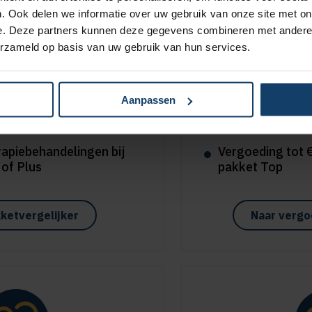
. Ook delen we informatie over uw gebruik van onze site met on
e. Deze partners kunnen deze gegevens combineren met andere i
erzameld op basis van uw gebruik van hun services.
a korting
Sportme
Aanpassen
le aanvullende en
Vergoeding tot €
ringen
pakket Plus
rapiebehandelingen bij
Vergoeding tot €
 of Plus
pakket Top
ketvergelijker
Naar vergo