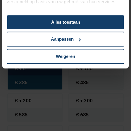
verzameld op basis van uw gebruik van hun services.
Alles toestaan
Korting bij vrijwillig eigen risico
Aanpassen
Klik hieronder het gewenste eigen risico aan en zie meteen
wat jouw basispremie voor 2026 wordt.
Weigeren
€ +
0
€ +
100
€
385
€
485
€ +
200
€ +
300
€
585
€
685