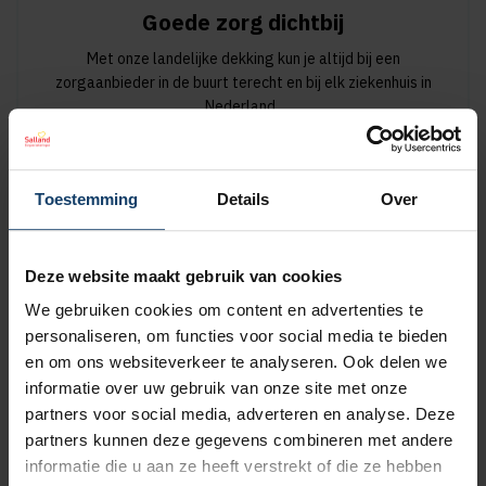
Goede zorg dichtbij
Met onze landelijke dekking kun je altijd bij een
zorgaanbieder in de buurt terecht en bij elk ziekenhuis in
Nederland.
Vind jouw zorgaanbieder
Toestemming
Details
Over
Deze website maakt gebruik van cookies
Korting op vrijwillig eigen risico
We gebruiken cookies om content en advertenties te
Wil je een lagere zorgpremie? Dan kun je het verplicht eigen
personaliseren, om functies voor social media te bieden
risico van € 385 verhogen met een vrijwillig eigen risico van
en om ons websiteverkeer te analyseren. Ook delen we
maximaal € 500. Hoe hoger het vrijwillig eigen risico, hoe
informatie over uw gebruik van onze site met onze
meer korting op de premie.
partners voor social media, adverteren en analyse. Deze
partners kunnen deze gegevens combineren met andere
Meer over het eigen risico
informatie die u aan ze heeft verstrekt of die ze hebben