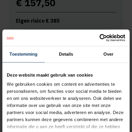
€
157,50
Eigen risico €
385
Premie berekenen
Toestemming
Details
Over
Deze website maakt gebruik van cookies
We gebruiken cookies om content en advertenties te
personaliseren, om functies voor social media te bieden
en om ons websiteverkeer te analyseren. Ook delen we
Ruime vergoeding voor fysiotherapie
informatie over uw gebruik van onze site met onze
Gebruik je dit jaar niet al je fysiobehandelingen? Neem dan
partners voor social media, adverteren en analyse. Deze
tot 3 behandelingen mee naar volgend jaar.
partners kunnen deze gegevens combineren met andere
informatie die u aan ze heeft verstrekt of die ze hebben
Naar fysio- en oefentherapie