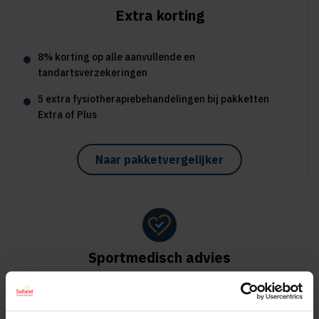
Extra korting
8% korting op alle aanvullende en
tandartsverzekeringen
5 extra fysiotherapiebehandelingen bij pakketten
Extra of Plus
Naar pakketvergelijker
Sportmedisch advies
Vergoeding tot €125 per kalenderjaar bij pakket Plus