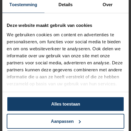
Vergoeding tot €250 per kalenderjaar bij pakket Top
Toestemming
Details
Over
Naar vergoedingenoverzicht
Deze website maakt gebruik van cookies
We gebruiken cookies om content en advertenties te
personaliseren, om functies voor social media te bieden
en om ons websiteverkeer te analyseren. Ook delen we
informatie over uw gebruik van onze site met onze
Korting op vrijwillig eigen risico
partners voor social media, adverteren en analyse. Deze
partners kunnen deze gegevens combineren met andere
Wil je een lagere zorgpremie? Dan kun je het verplicht eigen
informatie die u aan ze heeft verstrekt of die ze hebben
risico van € 385 verhogen met een vrijwillig eigen risico van
verzameld op basis van uw gebruik van hun services.
maximaal € 500. Hoe hoger het vrijwillig eigen risico, hoe
meer korting op de premie.
Meer over het eigen risico
Alles toestaan
Aanpassen