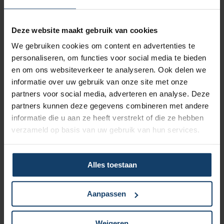
Vergoeding tot €250 per kalenderjaar bij pakket Top
Deze website maakt gebruik van cookies
Naar vergoedingenoverzicht
We gebruiken cookies om content en advertenties te
personaliseren, om functies voor social media te bieden
Korting op vrijwillig eigen risico
en om ons websiteverkeer te analyseren. Ook delen we
informatie over uw gebruik van onze site met onze
Wil je een lagere zorgpremie? Dan kun je het
partners voor social media, adverteren en analyse. Deze
verplicht eigen risico van € 385 verhogen met
partners kunnen deze gegevens combineren met andere
een vrijwillig eigen risico van maximaal € 500.
informatie die u aan ze heeft verstrekt of die ze hebben
Hoe hoger het vrijwillig eigen risico, hoe
verzameld op basis van uw gebruik van hun services.
meer korting op de premie.
Meer over het eigen risico
Alles toestaan
Aanpassen
Geen wachttijd voor orthodontie
Weigeren