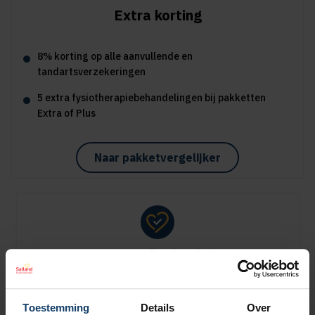
Extra korting
8% korting op alle aanvullende en
tandartsverzekeringen
5 extra fysiotherapiebehandelingen bij pakketten
Extra of Plus
Naar pakketvergelijker
Sportmedisch advies
Vergoeding tot €125 per kalenderjaar bij pakket Plus
Toestemming
Details
Over