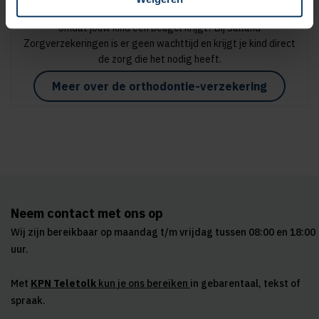
Wil je een orthodontieverzekering afsluiten, bijvoorbeeld
omdat jouw kind een beugel krijgt? Bij Salland
Zorgverzekeringen is er geen wachttijd en krijgt je kind direct
de zorg die het nodig heeft.
Meer over de orthodontie-verzekering
Neem contact met ons op
Wij zijn bereikbaar op maandag t/m vrijdag tussen 08:00 en 18:00
uur.
Met
KPN Teletolk
kun je ons bereiken
in gebarentaal, tekst of
spraak.