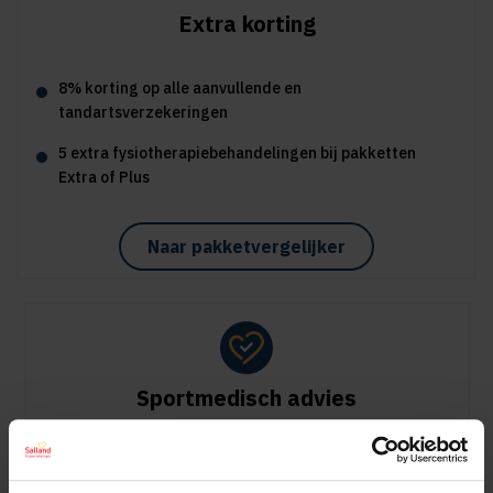
Extra korting
8% korting op alle aanvullende en
tandartsverzekeringen
5 extra fysiotherapiebehandelingen bij pakketten
Extra of Plus
Naar pakketvergelijker
Sportmedisch advies
Vergoeding tot €125 per kalenderjaar bij pakket Plus