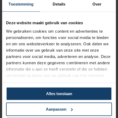
Vergoeding tot €250 per kalenderjaar bij pakket Top
Toestemming
Details
Over
Naar vergoedingenoverzicht
Deze website maakt gebruik van cookies
We gebruiken cookies om content en advertenties te
personaliseren, om functies voor social media te bieden
en om ons websiteverkeer te analyseren. Ook delen we
informatie over uw gebruik van onze site met onze
Korting op vrijwillig eigen risico
partners voor social media, adverteren en analyse. Deze
partners kunnen deze gegevens combineren met andere
Wil je een lagere zorgpremie? Dan kun je het verplicht eigen
informatie die u aan ze heeft verstrekt of die ze hebben
risico van € 385 verhogen met een vrijwillig eigen risico van
verzameld op basis van uw gebruik van hun services.
maximaal € 500. Hoe hoger het vrijwillig eigen risico, hoe
meer korting op de premie.
Meer over het eigen risico
Alles toestaan
Aanpassen