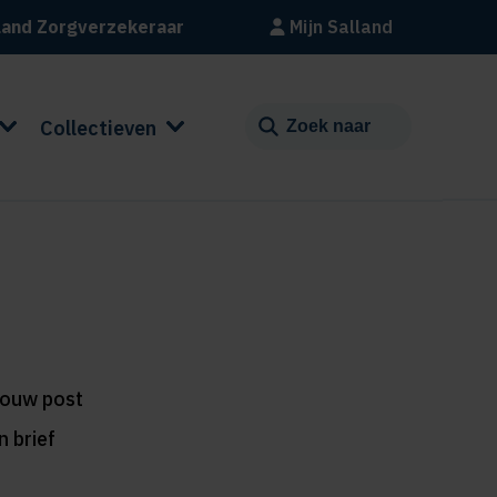
land Zorgverzekeraar
Mijn Salland
Collectieven
jouw post
n brief