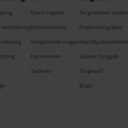
ering
Direct regelen
Zorgverlener zoeke
 verzekering
Relatienummer
Productvergelijker
rzekering
Veelgestelde vragen
Wachtlijstbemiddeli
korting
Documenten
Salland Zorggids
Tarieven
Zorgkaart
age
Blogs