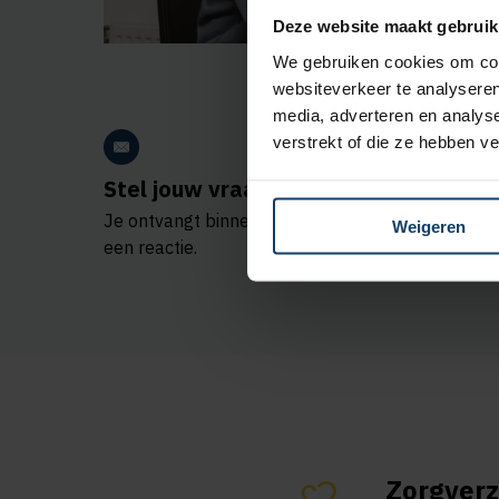
Deze website maakt gebruik
We gebruiken cookies om cont
websiteverkeer te analyseren
media, adverteren en analys
verstrekt of die ze hebben v
Stel jouw vraag
App naar 
Je ontvangt binnen 5 werkdagen
Binnen 1 uur 
Weigeren
een reactie.
appje terug.
Zorgverz