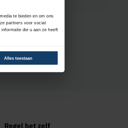
 media te bieden en om ons
ze partners voor social
nformatie die u aan ze heeft
Volg Salland
Volg Salland
Alles toestaan
Regel het zelf