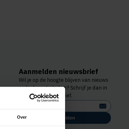
Aanmelden nieuwsbrief
Wil je op de hoogte blijven van nieuws
en leuke activiteiten? Schrijf je dan in
voor onze nieuwsbrief.
n
Over