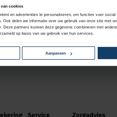
zorgaanbieders
.
 van cookies
ent en advertenties te personaliseren, om functies voor social
. Ook delen we informatie over uw gebruik van onze site met on
e. Deze partners kunnen deze gegevens combineren met andere i
erzameld op basis van uw gebruik van hun services.
06 86 87 98 27
Bel naar (0570) 68 74 84
ontvang je een
De gemiddelde wachttijd is 1,5 min.
Aanpassen
ekering
Service
Zorgadvies