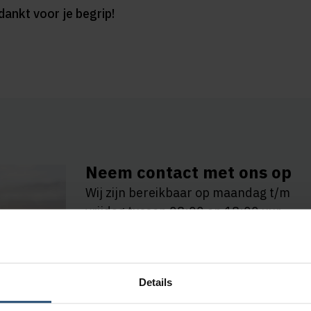
ankt voor je begrip!
Neem contact met ons op
Wij zijn bereikbaar op maandag t/m
vrijdag tussen 08:00 en 18:00 uur.
Met
KPN Teletolk
kun je ons bereiken
i
gebarentaal, tekst of spraak.
Details
Bekijk de contactmogelijkheden voor