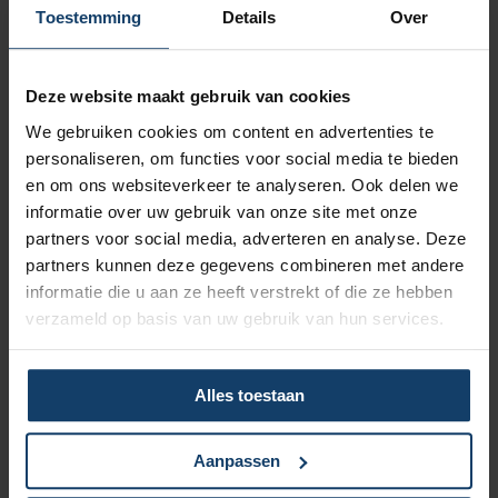
Vergoeding tot €250 per kalenderjaar bij pakket Top
Toestemming
Details
Over
Naar vergoedingenoverzicht
Deze website maakt gebruik van cookies
We gebruiken cookies om content en advertenties te
personaliseren, om functies voor social media te bieden
en om ons websiteverkeer te analyseren. Ook delen we
informatie over uw gebruik van onze site met onze
Korting op vrijwillig eigen risico
partners voor social media, adverteren en analyse. Deze
partners kunnen deze gegevens combineren met andere
Wil je een lagere zorgpremie? Dan kun je het verplicht eigen
informatie die u aan ze heeft verstrekt of die ze hebben
risico van € 385 verhogen met een vrijwillig eigen risico van
verzameld op basis van uw gebruik van hun services.
maximaal € 500. Hoe hoger het vrijwillig eigen risico, hoe
meer korting op de premie.
Meer over het eigen risico
Alles toestaan
Aanpassen