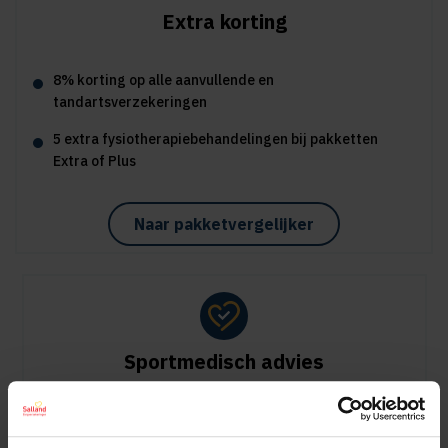
Extra korting
8% korting op alle aanvullende en
tandartsverzekeringen
5 extra fysiotherapiebehandelingen bij pakketten
Extra of Plus
Naar pakketvergelijker
Sportmedisch advies
Vergoeding tot €125 per kalenderjaar bij pakket Plus