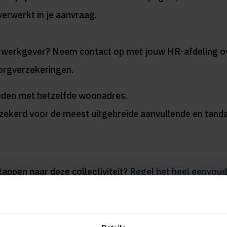
verwerkt in je aanvraag.
n je werkgever? Neem contact op met jouw HR-afdeling ov
Zorgverzekeringen.
leden met hetzelfde woonadres.
erzekerd voor de meest uitgebreide aanvullende en tand
stappen naar deze collectiviteit?
Regel het heel eenvoudi