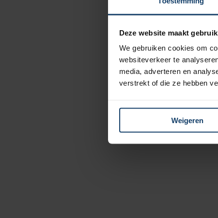
Toestemming
Extra korting
Deze website maakt gebruik
10% korti
We gebruiken cookies om cont
tandverze
websiteverkeer te analyseren
media, adverteren en analys
25% korti
verstrekt of die ze hebben v
Stanno.c
Ontdek meer voordel
Weigeren