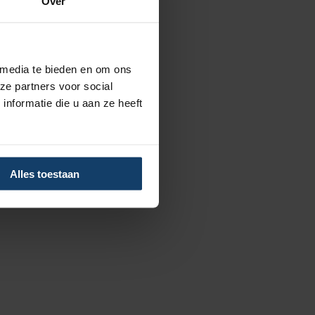
Over
ing voor
ar niet al je
 media te bieden en om ons
ngen? Neem dan tot 3
ze partners voor social
mee naar volgend jaar.
nformatie die u aan ze heeft
herapie
Alles toestaan