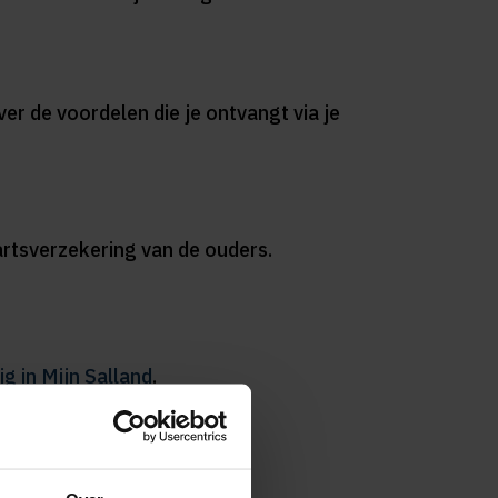
er de voordelen die je ontvangt via je
artsverzekering van de ouders.
g in Mijn Salland
.