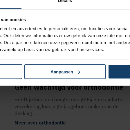
Details
Ruime vergoed
fysiotherapie
 van cookies
ng op je aanvullende en
Gebruik je dit ja
ent en advertenties te personaliseren, om functies voor social
fysiobehandeli
kering
. Ook delen we informatie over uw gebruik van onze site met on
behandelingen 
e. Deze partners kunnen deze gegevens combineren met andere i
ng op het assortiment van
erzameld op basis van uw gebruik van hun services.
Naar fysio- en oefent
om
en
Aanpassen
Geen wachttijd voor orthodontie
Heeft je kind een beugel nodig? Bij een tandarts­
verzekering kun je gelijk gebruik maken van de
dekking.
Meer over orthodontie