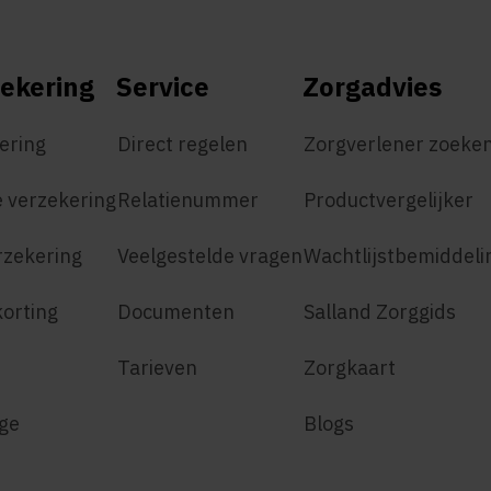
ekering
Service
Zorgadvies
ering
Direct regelen
Zorgverlener zoeke
 verzekering
Relatienummer
Productvergelijker
rzekering
Veelgestelde vragen
Wachtlijstbemiddeli
korting
Documenten
Salland Zorggids
Tarieven
Zorgkaart
age
Blogs