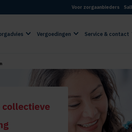
Voor zorgaanbieders
Sal
orgadvies
Vergoedingen
Service & contact
en
 collectieve
ng