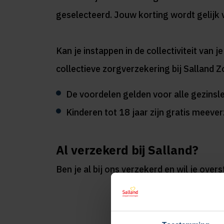
geselecteerd. Jouw korting wordt gelijk 
Kan je instappen in de collectiviteit va
collectieve zorgverzekering bij Salland 
De voordelen gelden voor alle gezins
Kinderen tot 18 jaar zijn gratis meev
Al verzekerd bij Salland?
Ben je al bij ons verzekerd en wil je over