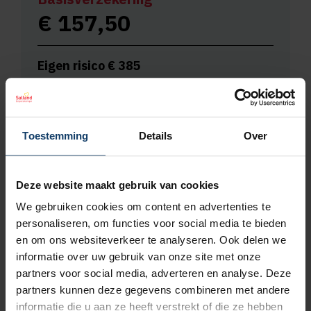
€
157,50
Eigen risico €
385
Premie berekenen
Toestemming
Details
Over
Deze website maakt gebruik van cookies
We gebruiken cookies om content en advertenties te
personaliseren, om functies voor social media te bieden
en om ons websiteverkeer te analyseren. Ook delen we
Ruime vergoeding voor fysiotherapie
informatie over uw gebruik van onze site met onze
partners voor social media, adverteren en analyse. Deze
Gebruik je dit jaar niet al je fysiobehandelingen? Neem dan
partners kunnen deze gegevens combineren met andere
tot 3 behandelingen mee naar volgend jaar.
informatie die u aan ze heeft verstrekt of die ze hebben