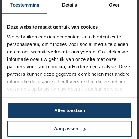
Vergoeding tot €250 per kalenderjaar bij pakket Top
Toestemming
Details
Over
Naar vergoedingenoverzicht
Deze website maakt gebruik van cookies
We gebruiken cookies om content en advertenties te
personaliseren, om functies voor social media te bieden
en om ons websiteverkeer te analyseren. Ook delen we
informatie over uw gebruik van onze site met onze
Korting op vrijwillig eigen risico
partners voor social media, adverteren en analyse. Deze
partners kunnen deze gegevens combineren met andere
Wil je een lagere zorgpremie? Dan kun je het verplicht eigen
informatie die u aan ze heeft verstrekt of die ze hebben
risico van € 385 verhogen met een vrijwillig eigen risico van
verzameld op basis van uw gebruik van hun services.
maximaal € 500. Hoe hoger het vrijwillig eigen risico, hoe
meer korting op de premie.
Meer over het eigen risico
Alles toestaan
Aanpassen