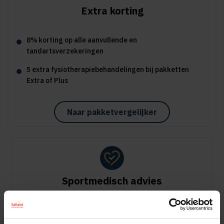
Extra korting
8% korting op alle aanvullende en
tandartsverzekeringen
5 extra fysiotherapiebehandelingen bij pakketten
Extra of Plus
Naar pakketvergelijker
Sportmedisch advies
Vergoeding tot €125 per kalenderjaar bij pakket Plus