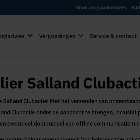
Voor zorgaanbieders
Sal
orgadvies
Vergoedingen
Service & contact
ier Salland Clubact
de Salland Clubactie! Met het verzenden van onderstaa
land Clubactie onder de aandacht te brengen, inclusie
l en eventueel door middel van offline communicatiemidd
en begunstigingsovereenkomst (ten behoeve van het co