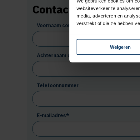
We gebruiken cookies om cont
Contactpersoon admi
websiteverkeer te analyseren
media, adverteren en analys
verstrekt of die ze hebben v
Voornaam contactpersoon*
Weigeren
Achternaam contactpersoon*
Telefoonnummer
E-mailadres*