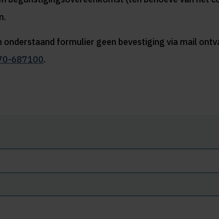
n.
 onderstaand formulier geen bevestiging via mail ontva
70-687100
.