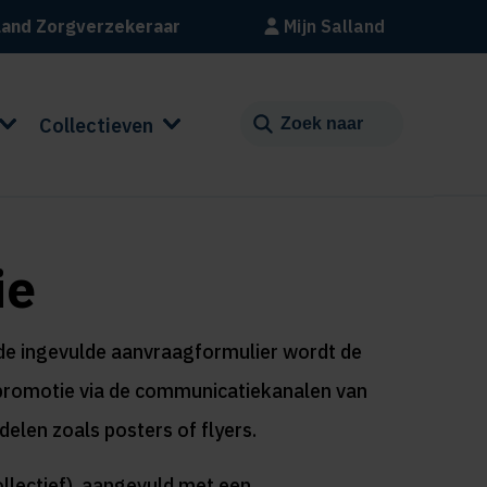
land Zorgverzekeraar
Mijn Salland
Collectieven
ie
nde ingevulde aanvraagformulier wordt de
f promotie via de communicatiekanalen van
elen zoals posters of flyers.
llectief), aangevuld met een