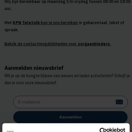
Wij zijn bereikbaar op maandag t/m vrijdag tussen 08:00 en 18:00
uur.
Met
KPN Teletolk
kun je ons bereiken
in gebarentaal, tekst of
spraak.
Bekijk de contactmogelijkheden voor
zorgaanbieders
.
Aanmelden nieuwsbrief
Wil je op de hoogte blijven van nieuws en leuke activiteiten? Schrijf je
dan in voor onze nieuwsbrief.