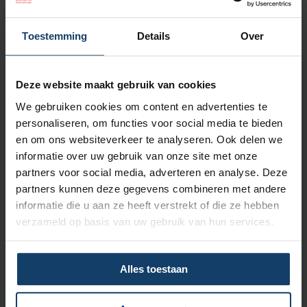
Toestemming
Details
Over
Deze website maakt gebruik van cookies
Stel jouw vraag
We gebruiken cookies om content en advertenties te
Je ontvangt binnen 5 werkdagen een reactie.
personaliseren, om functies voor social media te bieden
en om ons websiteverkeer te analyseren. Ook delen we
informatie over uw gebruik van onze site met onze
App naar 06 86 87 98 27
partners voor social media, adverteren en analyse. Deze
Binnen 1 uur ontvang je
partners kunnen deze gegevens combineren met andere
een appje terug.
informatie die u aan ze heeft verstrekt of die ze hebben
verzameld op basis van uw gebruik van hun services.
Alles toestaan
Bel naar (0570) 68 74 84