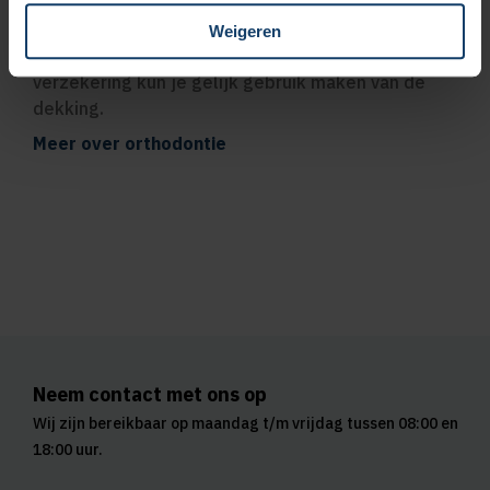
Geen wachttijd voor orthodontie
Weigeren
Heeft je kind een beugel nodig? Bij een tandarts­
verzekering kun je gelijk gebruik maken van de
dekking.
Meer over orthodontie
Neem contact met ons op
Wij zijn bereikbaar op maandag t/m vrijdag tussen 08:00 en
18:00 uur.