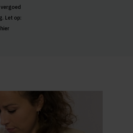
n vergoed
g. Let op:
hier