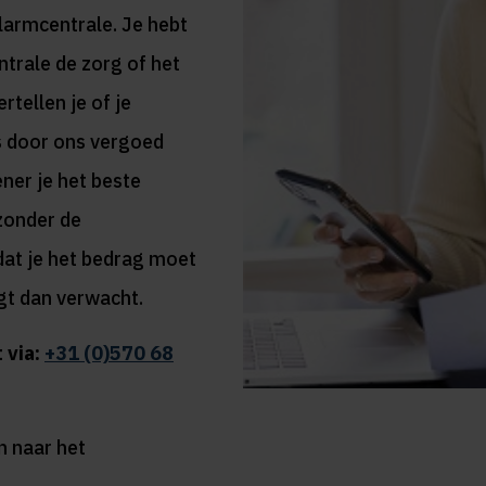
larmcentrale. Je hebt
ntrale de zorg of het
tellen je of je
s door ons vergoed
ener je het beste
 zonder de
dat je het bedrag moet
jgt dan verwacht.
 via:
+31 (0)570 68
n naar het