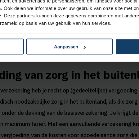
ent en advertenties te personaliseren, om functies voor social
. Ook delen we informatie over uw gebruik van onze site met on
e. Deze partners kunnen deze gegevens combineren met andere i
erzameld op basis van uw gebruik van hun services.
Aanpassen
ing van zorg in het buiten
sverzekering heb je recht op (gedeeltelijke) vergoeding
isch noodzakelijke zorg in het buitenland, als die zorg
 onder de dekking van de basisverzekering. Je krijgt d
n maximum tarief. Met een aanvullende verzekering kri
) vergoeding van de kosten voor spoedeisende zorg die 