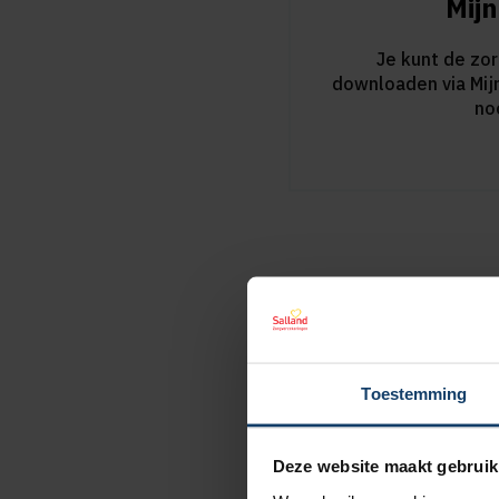
Mijn
Je kunt de zo
downloaden via Mij
no
Toestemming
Deze website maakt gebruik