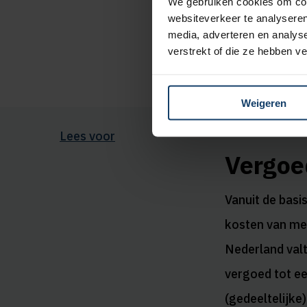
We gebruiken cookies om cont
websiteverkeer te analyseren
media, adverteren en analys
verstrekt of die ze hebben v
Weigeren
Lees voor
Vergoed
Vanuit de basi
kosten van med
Nederland valt
vergoed tot ee
(gedeeltelijke