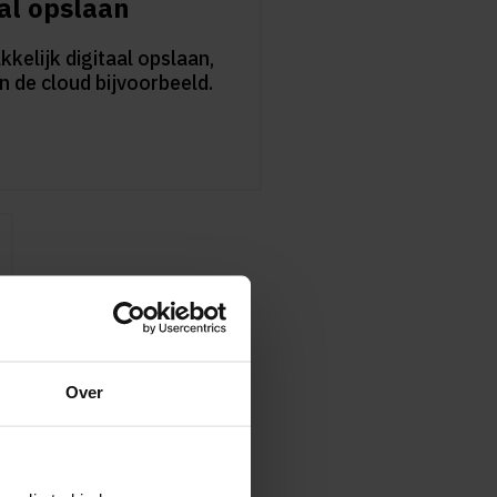
al opslaan
kelijk digitaal opslaan,
in de cloud bijvoorbeeld.
Over