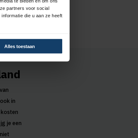
 media te bieden en om ons
ze partners voor social
nformatie die u aan ze heeft
Alles toestaan
land
 van
 ook in
e kosten
jg je een
niet