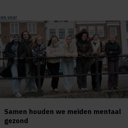
ees voor
Samen houden we meiden mentaal
gezond