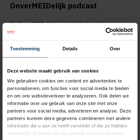
OnverMEIDelijk podcast
De OnverMEIDelijk podcast biedt meiden en
ouders een toegankelijke plek waar ze kunnen
praten over vaak lastig bespreekbare
onderwerpen, zoals mentale gezondheid,
Toestemming
Details
Over
zelfbeeld en de puberteit. Thema’s die
herkenbaar zijn, maar soms lastig om zelf te
bespreken.
Deze website maakt gebruik van cookies
We gebruiken cookies om content en advertenties te
Wat je kunt verwachten:
personaliseren, om functies voor social media te bieden
Toegankelijke uitleg over thema’s uit onze
en om ons websiteverkeer te analyseren. Ook delen we
events
informatie over uw gebruik van onze site met onze
partners voor social media, adverteren en analyse. Deze
Een veilige ruimte voor herkenning en reflectie
partners kunnen deze gegevens combineren met andere
Praktische tips om thuis mee aan de slag te
informatie die u aan ze heeft verstrekt of die ze hebben
gaan
verzameld op basis van uw gebruik van hun services.