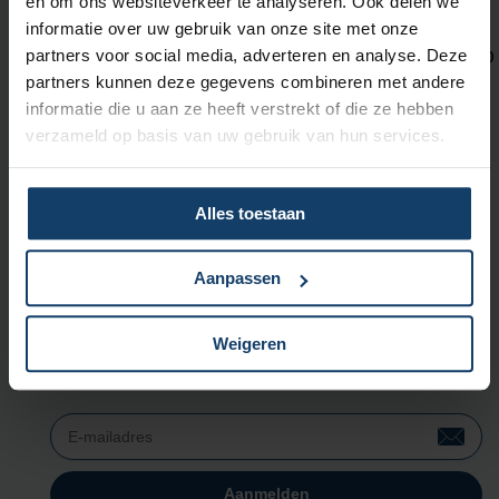
en om ons websiteverkeer te analyseren. Ook delen we
Neem contact met ons op
informatie over uw gebruik van onze site met onze
partners voor social media, adverteren en analyse. Deze
Wij zijn bereikbaar op maandag t/m vrijdag tussen 08:00 en 18:00
partners kunnen deze gegevens combineren met andere
uur.
informatie die u aan ze heeft verstrekt of die ze hebben
verzameld op basis van uw gebruik van hun services.
Met
KPN Teletolk
kun je ons bereiken
in gebarentaal, tekst of
spraak.
Alles toestaan
Bekijk de contactmogelijkheden voor
zorgaanbieders
.
Aanpassen
Aanmelden nieuwsbrief
Wil je op de hoogte blijven van nieuws en leuke activiteiten? Schrijf je
Weigeren
dan in voor onze nieuwsbrief.