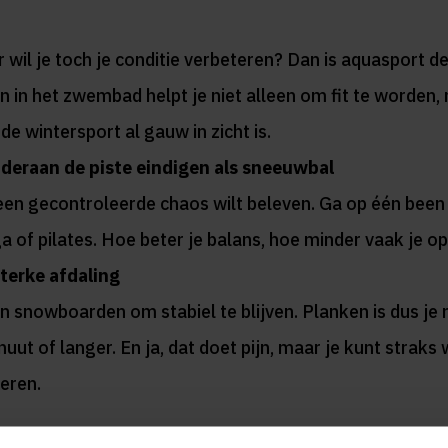
r wil je toch je conditie verbeteren? Dan is aquasport 
 in het zwembad helpt je niet alleen om fit te worden
de wintersport al gauw in zicht is.
nderaan de piste eindigen als sneeuwbal
s een gecontroleerde chaos wilt beleven. Ga op één been 
 of pilates. Hoe beter je balans, hoe minder vaak je op
sterke afdaling
 en snowboarden om stabiel te blijven. Planken is dus j
ut of langer. En ja, dat doet pijn, maar je kunt straks
eren.