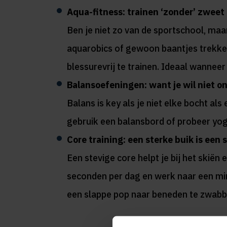
Aqua-fitness: trainen ‘zonder’ zweet
Ben je niet zo van de sportschool, maa
aquarobics of gewoon baantjes trekken
blessurevrij te trainen. Ideaal wanneer 
Balansoefeningen: want je wil niet o
Balans is key als je niet elke bocht al
gebruik een balansbord of probeer yoga
Core training: een sterke buik is een 
Een stevige core helpt je bij het skiën
seconden per dag en werk naar een minu
een slappe pop naar beneden te zwabb