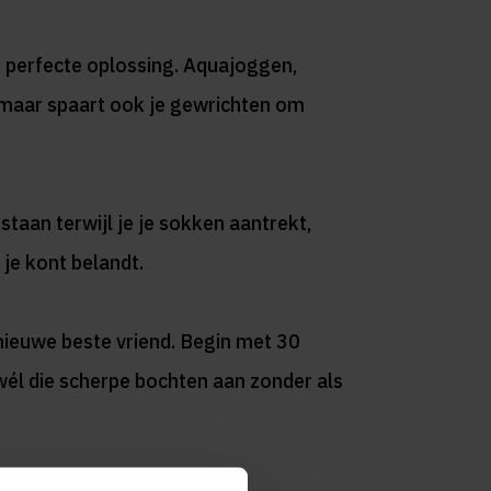
de perfecte oplossing. Aquajoggen,
, maar spaart ook je gewrichten om
staan terwijl je je sokken aantrekt,
 je kont belandt.
e nieuwe beste vriend. Begin met 30
 wél die scherpe bochten aan zonder als