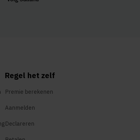
Regel het zelf
n
Premie berekenen
Aanmelden
ng
Declareren
Betalen