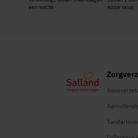
een reactie.
appje terug.
Zorgverz
Basisverzek
Aanvullende
Tandartsve
Collectieve 