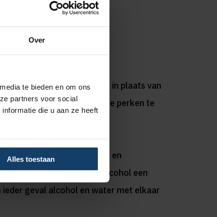
Over
’s onder je arm naar de lift in plaats van
 media te bieden en om ons
ze partners voor social
de volgende ochtend binnen de perken te
nformatie die u aan ze heeft
kort zorgt voor vermoeidheid en
Alles toestaan
wintersport. Maar weet dat alcohol een
in ieder geval alcohol en water met elkaar