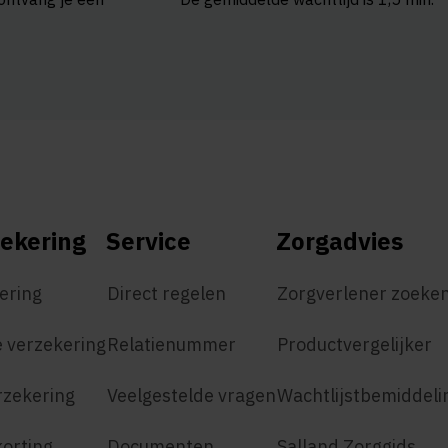
ekering
Service
Zorgadvies
ering
Direct regelen
Zorgverlener zoeke
 verzekering
Relatienummer
Productvergelijker
rzekering
Veelgestelde vragen
Wachtlijstbemiddeli
korting
Documenten
Salland Zorggids