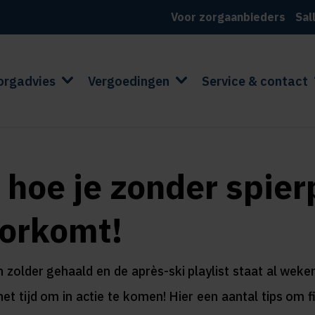
Voor zorgaanbieders
Sal
orgadvies
Vergoedingen
Service & contact
: hoe je zonder spierp
oorkomt!
an zolder gehaald en de après-ski playlist staat al wek
t tijd om in actie te komen! Hier een aantal tips om f