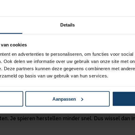
ort: verzorg je lichaam
Details
 belangrijk om goed voor je lichaam te blijven zorgen.
 van cookies
 je lichaam de tijd om even op te warmen! Loop met je ski
ent en advertenties te personaliseren, om functies voor social
. Ook delen we informatie over uw gebruik van onze site met on
uigingen en armzwaaien. En rek na afloop om spierpijn 
e. Deze partners kunnen deze gegevens combineren met andere i
erzameld op basis van uw gebruik van hun services.
wein
lucht droogt je sneller uit dan je denkt, en een vochtte
Aanpassen
En ja, voor veel mensen hoort bier en glühwein bij de 
ten. Je spieren herstellen minder snel. Dus wissel dan 