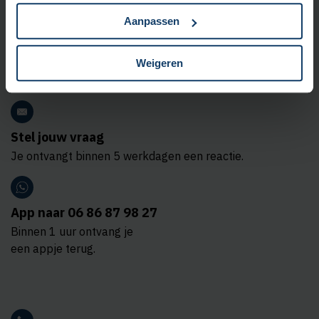
Aanpassen
Weigeren
Stel jouw vraag
Je ontvangt binnen 5 werkdagen een reactie.
App naar 06 86 87 98 27
Binnen 1 uur ontvang je
een appje terug.