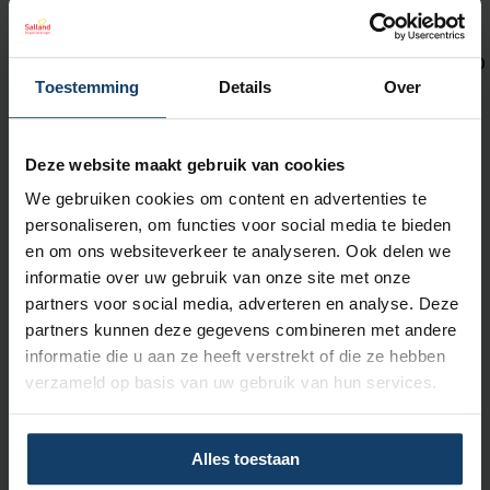
Neem contact met ons op
Wij zijn bereikbaar op maandag t/m vrijdag tussen 08:00 en 18:00
Toestemming
Details
Over
uur.
Met
KPN Teletolk
kun je ons bereiken
in gebarentaal, tekst of
Deze website maakt gebruik van cookies
spraak.
We gebruiken cookies om content en advertenties te
Bekijk de contactmogelijkheden voor
zorgaanbieders
.
personaliseren, om functies voor social media te bieden
en om ons websiteverkeer te analyseren. Ook delen we
informatie over uw gebruik van onze site met onze
partners voor social media, adverteren en analyse. Deze
Aanmelden nieuwsbrief
partners kunnen deze gegevens combineren met andere
Wil je op de hoogte blijven van nieuws en leuke activiteiten? Schrijf je
informatie die u aan ze heeft verstrekt of die ze hebben
dan in voor onze nieuwsbrief.
verzameld op basis van uw gebruik van hun services.
Alles toestaan