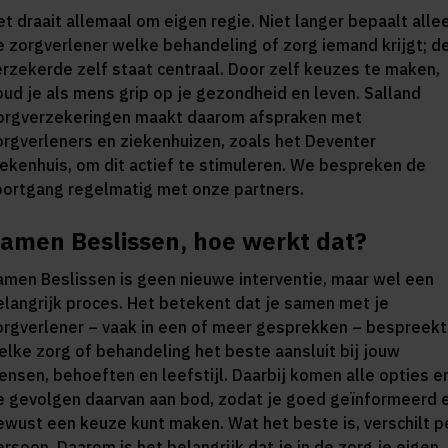
et draait allemaal om eigen regie. Niet langer bepaalt alle
e zorgverlener welke behandeling of zorg iemand krijgt; d
erzekerde zelf staat centraal. Door zelf keuzes te maken,
oud je als mens grip op je gezondheid en leven. Salland
orgverzekeringen maakt daarom afspraken met
orgverleners en ziekenhuizen, zoals het Deventer
iekenhuis, om dit actief te stimuleren. We bespreken de
oortgang regelmatig met onze partners.
amen Beslissen, hoe werkt dat?
amen Beslissen is geen nieuwe interventie, maar wel een
elangrijk proces. Het betekent dat je samen met je
orgverlener – vaak in een of meer gesprekken – bespreekt
elke zorg of behandeling het beste aansluit bij jouw
ensen, behoeften en leefstijl. Daarbij komen alle opties e
e gevolgen daarvan aan bod, zodat je goed geïnformeerd 
ewust een keuze kunt maken. Wat het beste is, verschilt p
ersoon. Daarom is het belangrijk dat je in de zorg je eigen