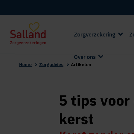
Zorgverzekering
Z
Over ons
>
>
Home
Zorgadvies
Artikelen
5 tips voo
kerst