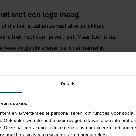
r uit met een lege maag
 of die borrel zullen ze vast allerlei lekkers
kkere trek hebt voor je vertrekt. Maar toch is dat
de twee volgende scenario’s is dan namelijk
eerste de beste vette en/of zoute snack die
aankomst met een glas alcohol, waardoor je
n je remmingen afnemen. Hoe dan ook, je eet te
Details
 van cookies
ent en advertenties te personaliseren, om functies voor social
 lekkere schoenen mee naar je
. Ook delen we informatie over uw gebruik van onze site met on
e. Deze partners kunnen deze gegevens combineren met andere i
erzameld op basis van uw gebruik van hun services.