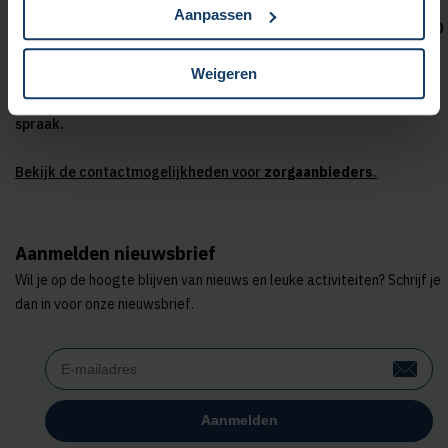
Neem contact met ons op
Aanpassen
Wij zijn bereikbaar op maandag t/m vrijdag tussen 08:00 en 18:00
uur.
Weigeren
Met
KPN Teletolk
kun je ons bereiken
in gebarentaal, tekst of
spraak.
Bekijk de contactmogelijkheden voor
zorgaanbieders
.
Aanmelden nieuwsbrief
Wil je op de hoogte blijven van nieuws en leuke activiteiten? Schrijf je
dan in voor onze nieuwsbrief.