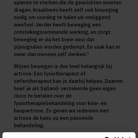
spieren te sterken die de gewrichten moeten
dragen. Kraakbeen heeft zelf ook beweging
nodig om voeding te halen uit omliggend
weefsel. Verder heeft beweging een
ontstekingsremmende werking, en zorgt
beweging er via het brein voor dat
pijnsignalen worden gedempt. En vaak kan er
meer dan mensen zelf denken.”
Blijven bewegen is dus heel belangrijk bij
artrose. Een fysiotherapeut of
oefentherapeut kan je daarbij helpen. Daarom
hoef je als Salland- verzekerde geen eigen
risico te betalen over de
fysiotherapiebehandeling voor knie- en
heupartrose. Zo geven we iedereen met
artrose de kans op een passende
behandeling.