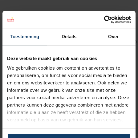
Neem contact met ons op
Toestemming
Details
Over
Wij zijn bereikbaar op maandag t/m vrijdag tussen 08:00 en 18:00
uur.
Deze website maakt gebruik van cookies
Met
KPN Teletolk
kun je ons bereiken
in gebarentaal, tekst of
We gebruiken cookies om content en advertenties te
spraak.
personaliseren, om functies voor social media te bieden
en om ons websiteverkeer te analyseren. Ook delen we
Bekijk de contactmogelijkheden voor
zorgaanbieders
.
informatie over uw gebruik van onze site met onze
partners voor social media, adverteren en analyse. Deze
partners kunnen deze gegevens combineren met andere
Aanmelden nieuwsbrief
informatie die u aan ze heeft verstrekt of die ze hebben
Wil je op de hoogte blijven van nieuws en leuke activiteiten? Schrijf je
verzameld op basis van uw gebruik van hun services.
dan in voor onze nieuwsbrief.