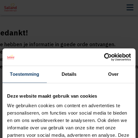
edankt!
e hebben je informatie in goede orde ontvangen.
e nemen binnenkort contact op over een collectieve
orgverzekering van Salland Zorgverzekeringen voor jouw
edewerkers, als je een contactpersoon hebt doorgegeven
Toestemming
Details
Over
Deze website maakt gebruik van cookies
Premie bijgewerkt.
We gebruiken cookies om content en advertenties te
personaliseren, om functies voor social media te bieden
en om ons websiteverkeer te analyseren. Ook delen we
informatie over uw gebruik van onze site met onze
partners voor social media, adverteren en analyse. Deze