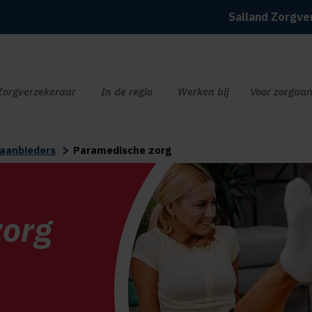
Salland Zorgve
Zorgverzekeraar
In de regio
Werken bij
Voor zorgaan
>
gaanbieders
Paramedische zorg
zorg