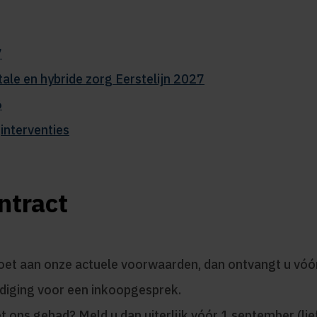
7
ale en hybride zorg Eerstelijn 2027
6
interventies
ntract
ldoet aan onze actuele voorwaarden, dan ontvangt u vóó
odiging voor een inkoopgesprek.
t ons gehad? Meld u dan uiterlijk vóór 1 september (lie