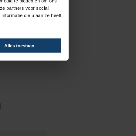
 media te bieden en om ons
 deze zorg niet meer vergoed
ze partners voor social
g. Minister voor Medische
nformatie die u aan ze heeft
sregeling toe tot 1 januari
ie op dit moment gebruik
Meer informatie:
Alles toestaan
nd
n