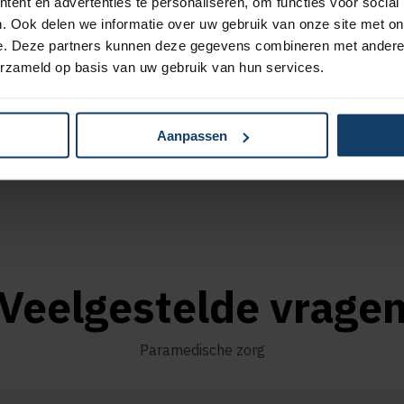
ent en advertenties te personaliseren, om functies voor social
wijzigd. Lees hier het
Per 1 juli 2024 wordt
. Ook delen we informatie over uw gebruik van onze site met on
uit de basisverzekerin
e. Deze partners kunnen deze gegevens combineren met andere i
Zorg zegt een overgang
erzameld op basis van uw gebruik van hun services.
2025 voor patiënten d
maken van deze zorg. 
Aanpassen
Zorginstituut Nederla
Veelgestelde vrage
Paramedische zorg