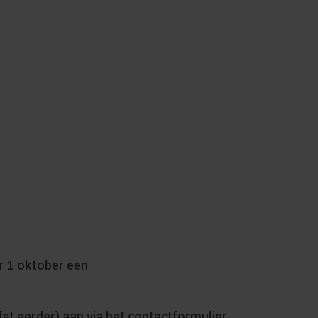
r 1 oktober een
fst eerder) aan via het contactformulier