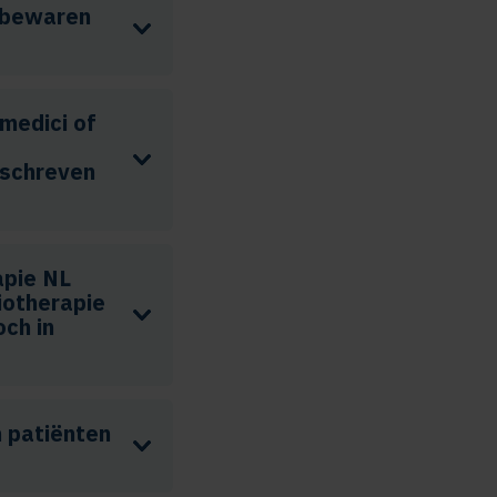
l bewaren
medici of
eschreven
apie NL
iotherapie
och in
 patiënten