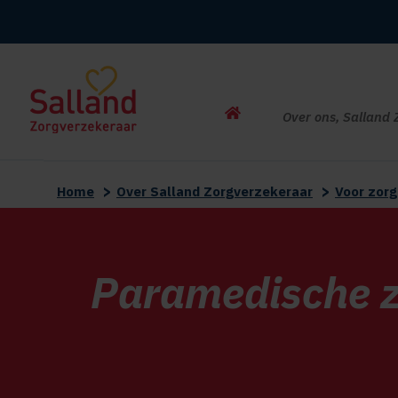
Home
Over ons, Salland 
>
>
Home
Over Salland Zorgverzekeraar
Voor zor
Paramedische 