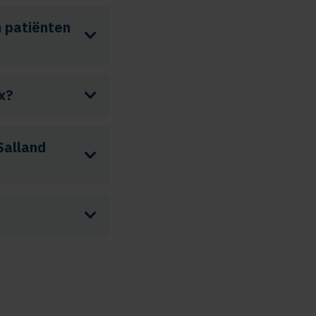
 patiënten
ex?
Salland