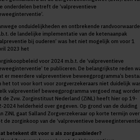
ie onderdelen betreft de ‘valpreventieve
eweeginterventie’.
anwege onduidelijkheden en ontbrekende randvoorwaard
.b.t. de landelijke implementatie van de ketenaanpak
Valpreventie bij ouderen’ was het niet mogelijk om voor 1
pril 2023 het
orginkoopbeleid voor 2024 m.b.t. de ‘valpreventieve
eweeginterventie’ te publiceren. De belangrijkste reden w
at er meerdere valpreventieve beweegprogramma’s besta
n het tot voor kort voor zorgverzekeraars niet duidelijk wa
elk valpreventief beweegprogramma vergoed mag worde
it de Zvw. Zorginstituut Nederland (ZiNL) heeft hier op 19-
2-2024 helderheid over gegeven. Op grond van de duiding
an ZiNL gaat Salland Zorgverzekeraar op korte termijn over
ot de zorginkoop van de ‘valpreventieve beweeginterventie
at betekent dit voor u als zorgaanbieder?