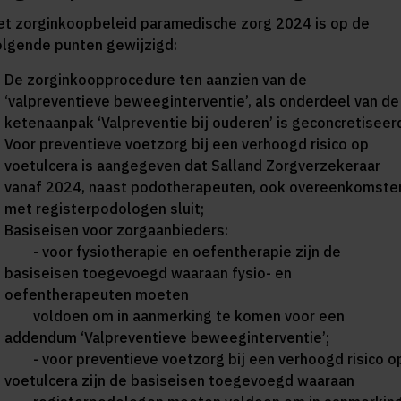
et zorginkoopbeleid paramedische zorg 2024 is op de
olgende punten gewijzigd:
De zorginkoopprocedure ten aanzien van de
‘valpreventieve beweeginterventie’, als onderdeel van de
ketenaanpak ‘Valpreventie bij ouderen’ is geconcretiseer
Voor preventieve voetzorg
bij een verhoogd risico op
voetulcera
is aangegeven dat Salland Zorgverzekeraar
vanaf 2024, naast podotherapeuten, ook overeenkomste
met registerpodologen sluit;
Basiseisen voor zorgaanbieders:
- voor fysiotherapie en oefentherapie zijn de
basiseisen toegevoegd waaraan fysio- en
oefentherapeuten moeten
voldoen om in aanmerking te komen voor een
addendum ‘Valpreventieve beweeginterventie’;
-
voor preventieve voetzorg bij een verhoogd risico o
voetulcera zijn de basiseisen toegevoegd waaraan