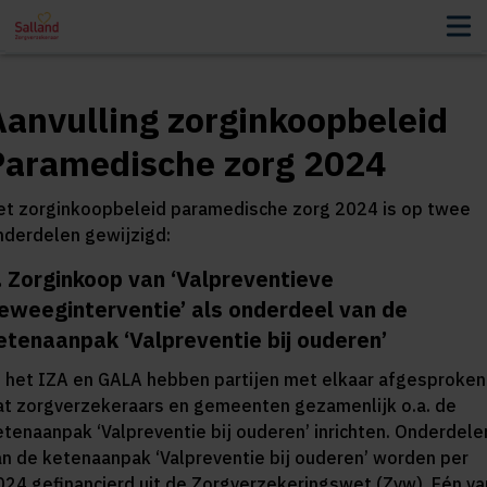
Aanvulling zorginkoopbeleid
Paramedische zorg 2024
et zorginkoopbeleid paramedische zorg 2024 is op twee
nderdelen gewijzigd:
. Zorginkoop van ‘Valpreventieve
eweeginterventie’ als onderdeel van de
etenaanpak ‘Valpreventie bij ouderen’
n het IZA en GALA hebben partijen met elkaar afgesproken
at zorgverzekeraars en gemeenten gezamenlijk o.a. de
etenaanpak ‘Valpreventie bij ouderen’ inrichten. Onderdele
an de ketenaanpak ‘Valpreventie bij ouderen’ worden per
024 gefinancierd uit de Zorgverzekeringswet (Zvw). Eén va