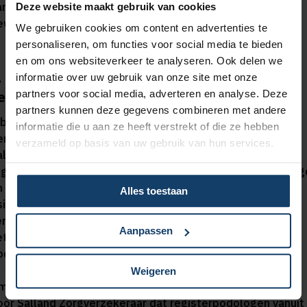
anmerking voor het addendum Valpreventieve
Deze website maakt gebruik van cookies
eweeginterventie.
We gebruiken cookies om content en advertenties te
personaliseren, om functies voor social media te bieden
en om ons websiteverkeer te analyseren. Ook delen we
. Zorginkoop van preventieve voetzorg bij een
informatie over uw gebruik van onze site met onze
erhoogd risico op voetulcera
partners voor social media, adverteren en analyse. Deze
partners kunnen deze gegevens combineren met andere
.b.v. gesprekken met en informatie van de
informatie die u aan ze heeft verstrekt of die ze hebben
eroepsorganisatie voor podologie Stichting Loop heeft
verzameld op basis van uw gebruik van hun services.
alland Zorgverzekeraar geconcludeerd dat de
egisterpodoloog vanuit opleiding en competenties bevoeg
n bekwaam is om preventieve voetzorg bij een verhoogd
Alles toestaan
isico op voetulcera (verder: preventieve voetzorg) te
erlenen. Salland Zorgverzekeraar heeft besloten om voor
Aanpassen
et verlenen van preventieve voetzorg, naast
odotherapeuten, ook registerpodologen te contracteren.
Weigeren
mdat gesprekken met Stichting Loop en de beoordeling
oor Salland Zorgverzekeraar dat registerpodologen vanuit