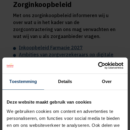
Zorginkoopbeleid
Met ons zorginkoopbeleid informeren wij u
over wat u in het kader van de
zorgcontractering van ons mag verwachten en
wat wij van u als zorgaanbieder vragen.
Inkoopbeleid Farmacie 2027
Ambities van zorgverzekeraars op digitale
en hybride zorg Eerstelijn 2027
Inkoopbeleid Farmacie 2026
Lijst voorkeursgeneesmiddelen
Toestemming
Details
Over
Reglement farmacie
Vergoeding apotheekbereidingen
Deze website maakt gebruik van cookies
In 3 stappen een contract
We gebruiken cookies om content en advertenties te
personaliseren, om functies voor social media te bieden
1. Bekijk het nieuwe zorginkoopbeleid
en om ons websiteverkeer te analyseren. Ook delen we
- U heeft al een contract met ons en voldoet