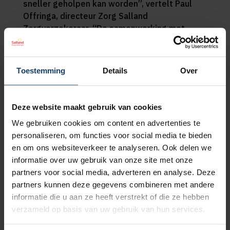
sneller geholpen kan worden”, vertelt Paul
Offringa, directeur Zorg Salland
Zorgverzekeraar. “De samenwerking met
onder meer Saxenburgh Medisch Centrum
maakt dit mogelijk.”
Toestemming
Details
Over
Hans Gellekink, lid Raad van Bestuur
Saxenburgh: “Met Salland Zorgverzekeraar
zijn goede en passende afspraken gemaakt.
Deze website maakt gebruik van cookies
Salland Zorgverzekeraar is de eerste
We gebruiken cookies om content en advertenties te
zorgverzekeraar met een aflopend contract
personaliseren, om functies voor social media te bieden
waarmee we nu al overeenstemming hebben
en om ons websiteverkeer te analyseren. Ook delen we
bereikt voor 2025. Samen met andere
informatie over uw gebruik van onze site met onze
ziekenhuizen en verzekeraars blijven we nauw
partners voor social media, adverteren en analyse. Deze
samenwerken om de zorg ook in 2025 goed,
partners kunnen deze gegevens combineren met andere
betaalbaar en toegankelijk te houden.”
informatie die u aan ze heeft verstrekt of die ze hebben
Vrouwengezondheid
verzameld op basis van uw gebruik van hun services.