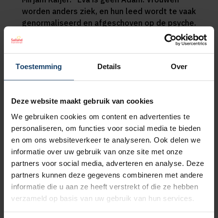
worden anders ziek, en hun leed wordt te vaak
genormaliseerd en afgeschoven op de psyche.
De man is nog altijd de norm in onderzoek. Het
is tijd dat zorg verschil erkent en daar ook
naar handelt. Dat nu ook Salland
Toestemming
Details
Over
Zorgverzekeraar investeert in het verbeteren
van vrouwengezondheid laat zien dat er
beweging komt in een jarenlang onderbelicht
Deze website maakt gebruik van cookies
onderwerp. We hebben elkaar hard nodig om
vrouwen eindelijk de zorg te geven die ze
We gebruiken cookies om content en advertenties te
verdienen.”
personaliseren, om functies voor social media te bieden
en om ons websiteverkeer te analyseren. Ook delen we
informatie over uw gebruik van onze site met onze
partners voor social media, adverteren en analyse. Deze
Gezondheidszorg is geen one
partners kunnen deze gegevens combineren met andere
size fits all
informatie die u aan ze heeft verstrekt of die ze hebben
verzameld op basis van uw gebruik van hun services.
Simone Mensink, directeur Klant Salland
Zorgverzekeraar: “Gezondheidszorg is geen