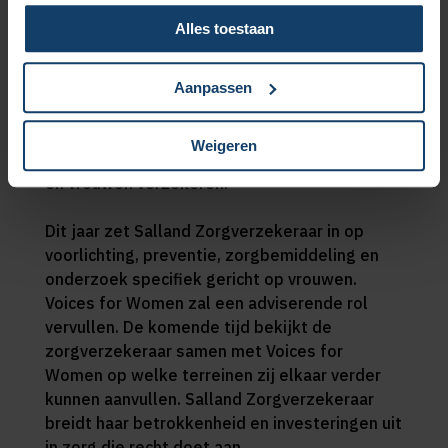
one size fits all. Wij geloven in een
Alles toestaan
zorgstelsel dat recht doet aan verschillen.
Vrouwengezondheid verdient daarin veel meer
aandacht en vergt een systeemverandering.
Aanpassen
Door samen te werken met Voices for Women
kunnen we sneller impact maken en samen
Weigeren
bewustwording en betere zorg voor meisjes
en vrouwen verzekeren.”
Dit jaar zet Salland Zorgverzekeraar in op
voorlichting, preventie, zorgbemiddeling en
onderzoek specifiek gericht op vrouwen.
Voices for Women zal een adviserende rol
vervullen. De komende tijd bekijkt de
zorgverzekeraar samen met Voices for
Women op welke terreinen zij elkaar verder
kunnen aanvullen. Salland Zorgverzekeraar
breidt haar betrokkenheid en investeringen uit
in zorg die recht doet aan