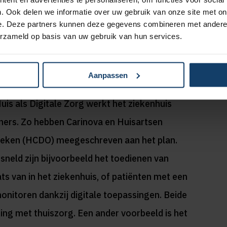
sformatiegelden, samen met de unieke
. Ook delen we informatie over uw gebruik van onze site met on
 gaan ons helpen te versnellen", aldus Kleine.
e. Deze partners kunnen deze gegevens combineren met andere i
erzameld op basis van uw gebruik van hun services.
t regionale
Aanpassen
uis als Digitale Zorg werkt het ziekenhuis
ners. Zo hebben Carinova en Huisartsen
reken (HCDO) meegeschreven aan het plan.
neld zijn bijvoorbeeld het toedienen van
aats van in het ziekenhuis, of patiënten met een
onitoren dankzij digitale toepassingen. Beide
g met thuiszorg. Een ander voorbeeld is het