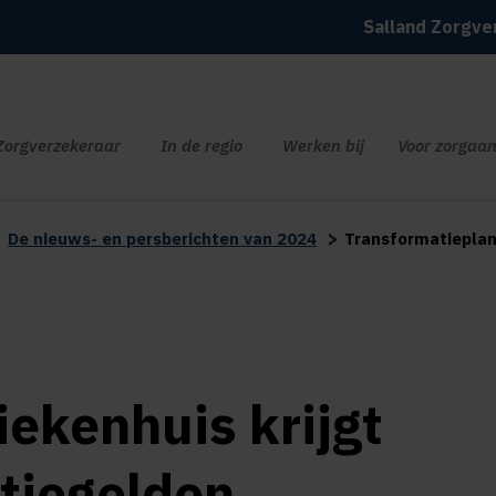
Salland Zorgve
Zorgverzekeraar
In de regio
Werken bij
Voor zorgaan
>
>
De nieuws- en persberichten van 2024
Transformatieplan
iekenhuis krijgt
tiegelden