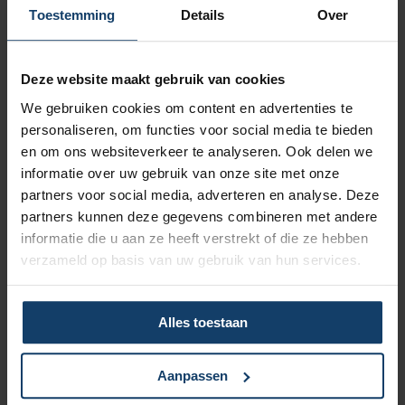
sportmateriaal of -kleding en sommige clubs
Toestemming
Details
Over
investeren in zonnepanelen.
Dit jaar (2022) wordt maar liefst 73.780 euro
Deze website maakt gebruik van cookies
uitgereikt aan 170 clubs.
We gebruiken cookies om content en advertenties te
personaliseren, om functies voor social media te bieden
,,Ze hebben het echt zelf verdiend"
en om ons websiteverkeer te analyseren. Ook delen we
informatie over uw gebruik van onze site met onze
De komende periode worden 14 clubs in de
partners voor social media, adverteren en analyse. Deze
regio bezocht. Van handbal tot voetbal. Elke
partners kunnen deze gegevens combineren met andere
club krijgt een ‘eigen’ cheque met het bedrag
informatie die u aan ze heeft verstrekt of die ze hebben
dat zij bij elkaar hebben gespaard met hun
verzameld op basis van uw gebruik van hun services.
leden. De gehele regio Midden IJssel en
omgeving wordt bezocht. De clubs in Zwolle
en Zutphen hebben de cheque al ontvangen,
Alles toestaan
maar ook Hardenberg, Deventer en Raalte
komen aan de beurt. “Het mooiste om te zien
is hoe enthousiast en fanatiek verenigingen
Aanpassen
zijn. Als het gaat om hun sport en als het gaat