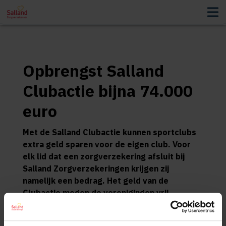
Opbrengst Salland
Clubactie bijna 74.000
euro
Met de Salland Clubactie kunnen sportclubs
extra geld sparen voor de eigen club. Voor
elk lid dat een zorgverzekering afsluit bij
Salland Zorgverzekeringen krijgen zij
namelijk een bedrag. Het geld van de
Clubactie mogen de verenigingen vrij
besteden. Sommige clubs maken
pannaveldjes, andere kopen nieuw