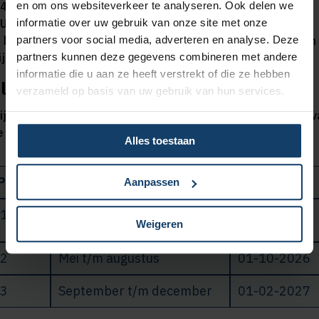
47474747_2026_1_A.
en om ons websiteverkeer te analyseren. Ook delen we
Upload het format in de
Nalevingsmodule van Vecozo
.
informatie over uw gebruik van onze site met onze
s het format foutief of onvolledig ingevuld, dan heropenen
partners voor social media, adverteren en analyse. Deze
ij de nalevingsmodule.
partners kunnen deze gegevens combineren met andere
informatie die u aan ze heeft verstrekt of die ze hebben
lanning
verzameld op basis van uw gebruik van hun services.
ij hanteren deze deadlines voor het uiterlijk verstrekken v
e declaraties en prognosecijfers:
Alles toestaan
Periode
Zorgrealisatie en prognose
Deadline
Aanpassen
1
Januari t/m april
01-06-2026
Weigeren
2
Mei t/m augustus
01-10-2026
3
September t/m december
01-02-2027