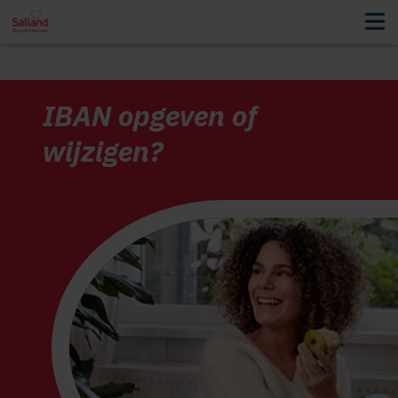
IBAN opgeven of
wijzigen?