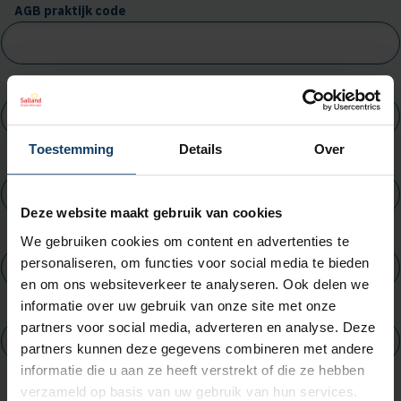
AGB praktijk code
Organisatienaam
Toestemming
Details
Over
(Nieuwe) IBAN-rekeningnummer
Deze website maakt gebruik van cookies
Tenaamstelling IBAN
We gebruiken cookies om content en advertenties te
personaliseren, om functies voor social media te bieden
en om ons websiteverkeer te analyseren. Ook delen we
informatie over uw gebruik van onze site met onze
Plaatsnaam IBAN
partners voor social media, adverteren en analyse. Deze
partners kunnen deze gegevens combineren met andere
informatie die u aan ze heeft verstrekt of die ze hebben
Ingangsdatum wijziging
verzameld op basis van uw gebruik van hun services.