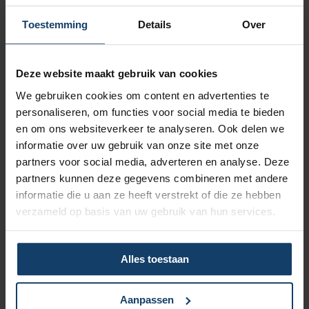
econometrische achtergrond. Gedurende zijn
carrière heeft hij zich gespecialiseerd in
Toestemming
Details
Over
pensioenbeheer en heeft hij brede ervaring
opgedaan in management- en directiefuncties
Deze website maakt gebruik van cookies
in de pensioens- en verzekeringssector. Zijn
focus ligt op verandermanagement, financiën,
We gebruiken cookies om content en advertenties te
risicobeheer en groei, waarbij altijd de klant
personaliseren, om functies voor social media te bieden
centraal staat. Sinds 2021 is Henri werkzaam
en om ons websiteverkeer te analyseren. Ook delen we
als Head Business Development bij
informatie over uw gebruik van onze site met onze
Pensioenfonds PGB. Daarnaast vervult hij
partners voor social media, adverteren en analyse. Deze
meerdere toezichthoudende rollen.
partners kunnen deze gegevens combineren met andere
informatie die u aan ze heeft verstrekt of die ze hebben
Bij Salland Zorgverzekeraar neemt Henri
verzameld op basis van uw gebruik van hun services.
zitting in de Audit & Risk Committee. Hij neemt
deze functie over van Laurens Roodbol. De
leden van de RvC en het Directieteam zijn blij
Alles toestaan
met de toetreding en kijken uit naar de
samenwerking met Henri de komende jaren.
Aanpassen