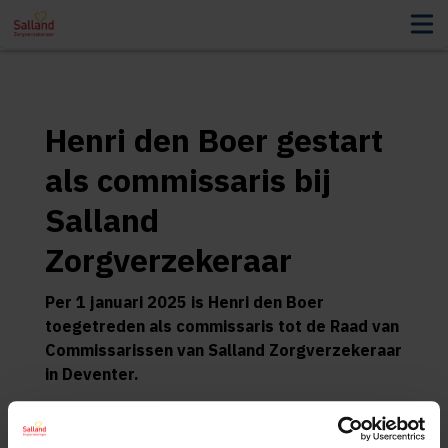
Henri den Boer gestart
als commissaris bij
Salland
Zorgverzekeraar
Per 1 januari 2025 is Henri den Boer
toegetreden als commissaris tot de Raad van
Commissarissen van Salland Zorgverzekeraar
in Deventer.
Henri den Boer heeft jarenlang als directeur
bij Nationale Nederlanden gewerkt met een