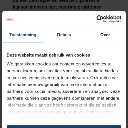
Bij een zelfregie- en herstelorganisatie
kunnen mensen met mentale problemen
terecht voor een kop koffie, om anderen te
ontmoeten en/of om deel te nemen aan
activiteiten, lotgenotengroepen en
herstelcursussen. Er zijn onafhankelijke ggz-
Toestemming
Details
Over
cliëntondersteuners aanwezig die naast het
geven van informatie en advies, ook de
praktische problemen op alle leefgebieden
Deze website maakt gebruik van cookies
samen met de ‘cliënt’ oppakken.
We gebruiken cookies om content en advertenties te
personaliseren, om functies voor social media te bieden
En dat werkt; mensen ervaren minder stress
en om ons websiteverkeer te analyseren. Ook delen we
en meer mentale rust. Zo ontstaat er meer
informatie over uw gebruik van onze site met onze
ruimte om na te denken en inzicht te krijgen in
partners voor social media, adverteren en analyse. Deze
hun situatie. Stap voor stap voor stap, voor
partners kunnen deze gegevens combineren met andere
stap herpakken ze waar het kan, zelf weer de
informatie die u aan ze heeft verstrekt of die ze hebben
regie over hun leven. Er ontstaat een goed
verzameld op basis van uw gebruik van hun services.
beeld wat de persoon zelf wil en kan, waar
anderen in kunnen ondersteunen en wat er